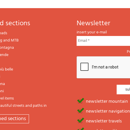
d sections
newsletter
insert your e-mail
oads
ng and MTB
montagna
P
gende
iù belle
i
ena
oni
vel items
newsletter mountain
utiful streets and paths in
newsletter navigation
emed sections
newsletter travels