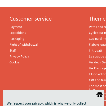
Customer service
theme
Payment
Paths and r
Expeditions
Cycle touri
Packaging
Cucina di 
Right of withdrawal
Fiabe e leg
Staff
I ritrovati
Privacy Policy
Le spiagge p
Cookie
Via degli De
Via Francig
Il lupo edizi
Gift and tra
The most bea
Italy
All th
We respect your privacy
, which is why we only collect