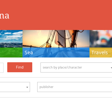
ina
Sea
Travels
hnical manuals
Nautical manuals, nautical cartography, books
Travel guides and
ering.
and literature for sailboat and motor
Europe and the 
phy
search by place/character
publisher