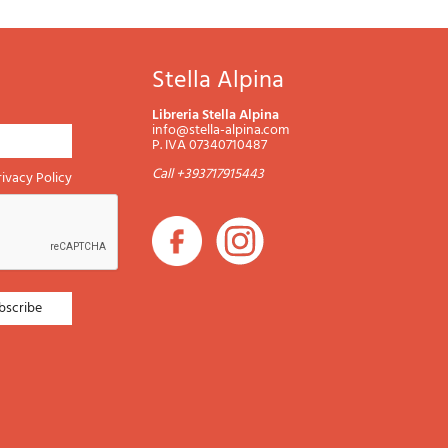
Stella Alpina
Libreria Stella Alpina
info@stella-alpina.com
P. IVA 07340710487
Call +393717915443
rivacy Policy