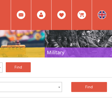
0
Facebook
Create
Item(s)
Military
 travel literature for Italy,
Collection of the best publications (books and
rest of the world
DVDs) on the mountain war on the Alps and the
rest of Italy and Europe
Account
In
Mod.
Your