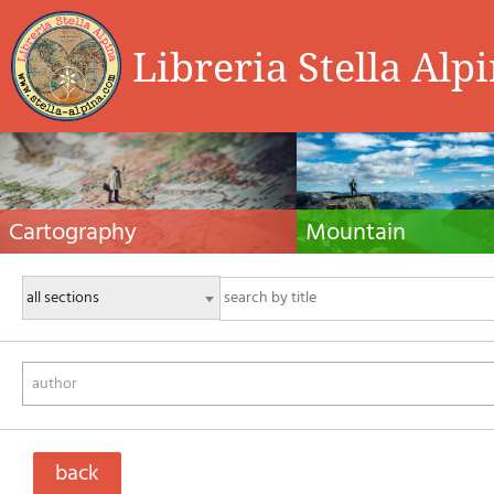
Libreria Stella Alp
Cartography
Mountain
Hiking maps, maps and atlases, cartography
Alpine guides, hiking guides, tec
around the world. Maps of the trails, cartography
for summer and winter mountaine
for cyclotourism and mountain biking
Mountain literature and filmogra
author
back