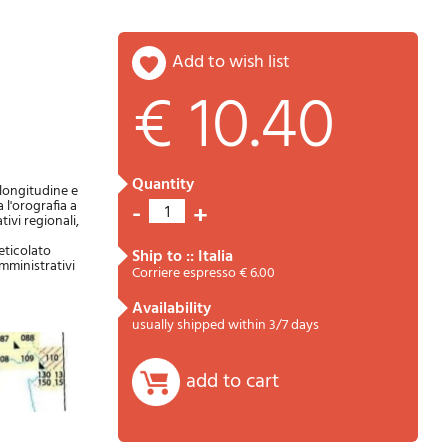
add to wish list
€ 10.40
Password
Cart
quantity
 longitudine e
-
 l'orografia a
+
1
tivi regionali,
eticolato
ship to :: Italia
amministrativi
Corriere espresso € 6.00
availability
usually shipped within 3/7 days
Summary
add to cart