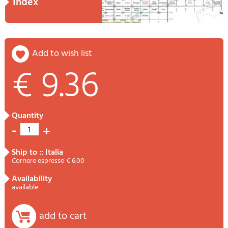
index
add to wish list
€ 9.36
quantity
-
+
1
ship to :: Italia
Corriere espresso € 6.00
availability
available
add to cart