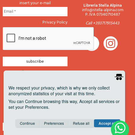
insert your e-mail
Libreria Stella Alpina
info@stella-alpina.com
P. IVA 07340710487
Privacy Policy
Call +393717915443
newsletter mountain
newsletter navigation
We respect your privacy
, which is why we only collect
anonymized statistics of your visit at this time.
newsletter travels
You can
Continue
browsing this way,
Accept all
services or
newsletter military
set your
Preferences
.
Pagamenti accettati
Consent cookie
learn more
Continue
Preferences
Refuse all
Accept all
Save
Anonymous
Invisible