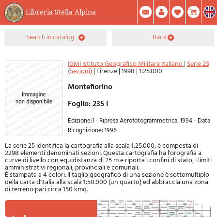
Libreria Stella Alpina
0
search in catalog
back
Item(s) In Your Cart
Summary
Facebook
Create Account
Mod. Password
IGMI Istituto Geografico Militare Italiano
|
Serie 25
(Sezioni)
|
Firenze
|
1998
|
1:25.000
Montefiorino
Foglio: 235 I
Edizione:1 - Ripresa Aerofotogrammetrica: 1994 - Data
Ricognizione: 1996
La serie 25 identifica la cartografia alla scala 1:25.000, è composta di
2298 elementi denominati sezioni. Questa cartografia ha l'orografia a
curve di livello con equidistanza di 25 m e riporta i confini di stato, i limiti
amministrativi regionali, provinciali e comunali.
È stampata a 4 colori. Il taglio geografico di una sezione è sottomultiplo
della carta d'Italia alla scala 1:50.000 (un quarto) ed abbraccia una zona
di terreno pari circa 150 kmq.