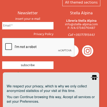
All themed sections
newsletter
Stella Alpina
insert your e-mail
Libreria Stella Alpina
info@stella-alpina.com
P. IVA 07340710487
Privacy Policy
Call +393717915443
newsletter mountain
newsletter navigation
We respect your privacy
, which is why we only collect
anonymized statistics of your visit at this time.
newsletter travels
You can
Continue
browsing this way,
Accept all
services or
newsletter military
set your
Preferences
.