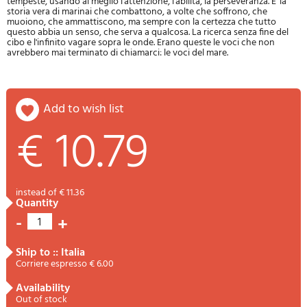
tempeste, usando al meglio l'attenzione, l'abilità, la perseveranza. E' la
storia vera di marinai che combattono, a volte che soffrono, che
muoiono, che ammattiscono, ma sempre con la certezza che tutto
questo abbia un senso, che serva a qualcosa. La ricerca senza fine del
cibo e l'infinito vagare sopra le onde. Erano queste le voci che non
avrebbero mai terminato di chiamarci: le voci del mare.
add to wish list
€ 10.79
instead of € 11.36
quantity
-
+
1
ship to :: Italia
Corriere espresso € 6.00
availability
Out of stock