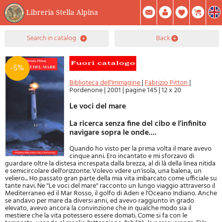
Libreria Stella Alpina
0
search in catalog
back
Item(s) In Your Cart
Summary
Facebook
Create Account
Mod. Password
-5%
Biblioteca dell'Immagine
|
Fabrizio Pitton
|
Pordenone
|
2001
|
pagine 145
|
12 x 20
Le voci del mare
La ricerca senza fine del cibo e l'infinito
navigare sopra le onde....
Quando ho visto per la prima volta il mare avevo
cinque anni. Ero incantato e mi sforzavo di
guardare oltre la distesa increspata dalla brezza, al di là della linea nitida
e semicircolare dell'orizzonte. Volevo vdere un'isola, una balena, un
veliero... Ho passato gran parte della mia vita imbarcato come ufficiale su
tante navi. Ne "Le voci del mare" racconto un lungo viaggio attraverso il
Mediterraneo ed il Mar Rosso, il golfo di Aden e l'Oceano Indiano. Anche
se andavo per mare da diversi anni, ed avevo raggiunto in grado
elevato, avevo ancora la convinzione che in qualche modo sia il
mestiere che la vita potessero essere domati. Come si fa con le