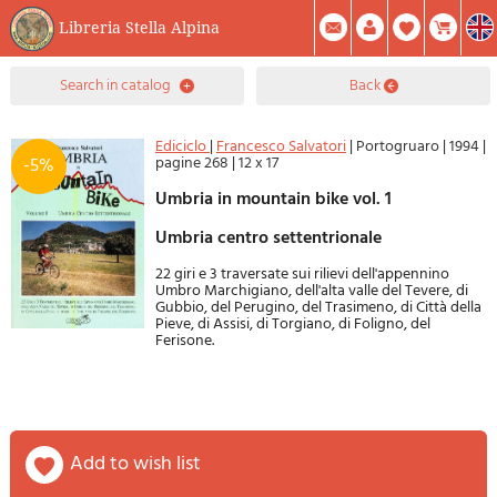
Libreria Stella Alpina
0
search in catalog
back
Item(s) In Your Cart
Summary
Facebook
Create Account
Mod. Password
Ediciclo
|
Francesco Salvatori
|
Portogruaro
|
1994
|
pagine 268
|
12 x 17
-5%
Umbria in mountain bike vol. 1
Umbria centro settentrionale
22 giri e 3 traversate sui rilievi dell'appennino
Umbro Marchigiano, dell'alta valle del Tevere, di
Gubbio, del Perugino, del Trasimeno, di Città della
Pieve, di Assisi, di Torgiano, di Foligno, del
Ferisone.
add to wish list