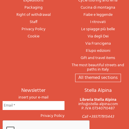
Expeditions
Cycle touring and MTB
Packaging
Cucina di montagna
Right of withdrawal
Fiabe e leggende
Staff
I ritrovati
Privacy Policy
Le spiagge più belle
Cookie
Via degli Dei
Via Francigena
Il lupo edizioni
Gift and travel items
The most beautiful streets and
paths in Italy
All themed sections
newsletter
Stella Alpina
insert your e-mail
Libreria Stella Alpina
info@stella-alpina.com
P. IVA 07340710487
Privacy Policy
Call +393717915443