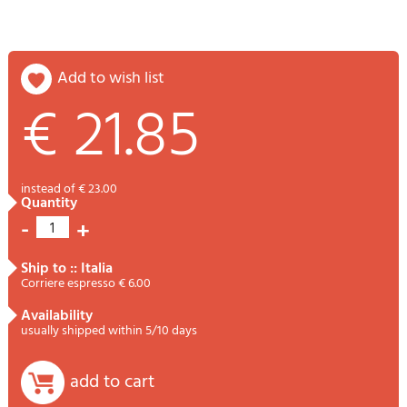
add to wish list
€ 21.85
instead of € 23.00
quantity
-
+
1
ship to :: Italia
Corriere espresso € 6.00
availability
usually shipped within 5/10 days
add to cart