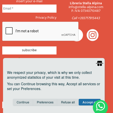
insert your e-mail
Libreria Stella Alpina
info@stella-alpina.com
P. IVA 07340710487
Privacy Policy
Call +393717915443
newsletter mountain
newsletter navigation
We respect your privacy
, which is why we only collect
anonymized statistics of your visit at this time.
newsletter travels
You can
Continue
browsing this way,
Accept all
services or
newsletter military
set your
Preferences
.
Pagamenti accettati
Consent cookie
learn more
Continue
Preferences
Refuse all
Accept all
Save
Anonymous
Invisible