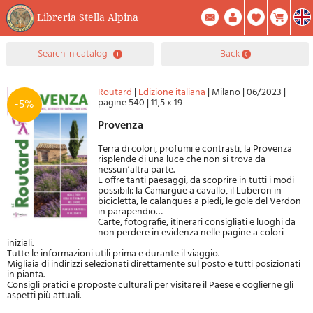
Libreria Stella Alpina
0
search in catalog
back
Item(s) In Your Cart
Summary
Facebook
Create Account
Mod. Password
Routard
|
Edizione italiana
|
Milano
|
06/2023
|
pagine 540
|
11,5 x 19
-5%
Provenza
Terra di colori, profumi e contrasti, la Provenza
risplende di una luce che non si trova da
nessun’altra parte.
E offre tanti paesaggi, da scoprire in tutti i modi
possibili: la Camargue a cavallo, il Luberon in
bicicletta, le calanques a piedi, le gole del Verdon
in parapendio…
Carte, fotografie, itinerari consigliati e luoghi da
non perdere in evidenza nelle pagine a colori
iniziali.
Tutte le informazioni utili prima e durante il viaggio.
Migliaia di indirizzi selezionati direttamente sul posto e tutti posizionati
in pianta.
Consigli pratici e proposte culturali per visitare il Paese e coglierne gli
aspetti più attuali.