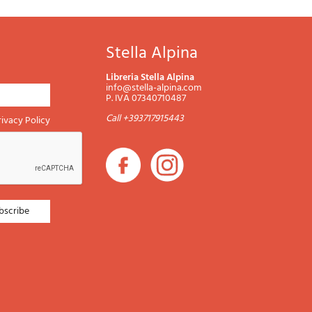
Stella Alpina
Libreria Stella Alpina
info@stella-alpina.com
P. IVA 07340710487
Call +393717915443
rivacy Policy