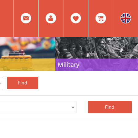
0
Facebook
Create
Item(s)
Military
 travel literature for Italy,
Collection of the best publications (books and
rest of the world
DVDs) on the mountain war on the Alps and the
rest of Italy and Europe
Account
In
Mod.
Your