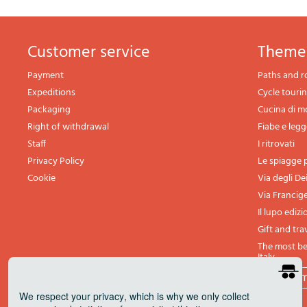
Customer service
theme
Payment
Paths and r
Expeditions
Cycle touri
Packaging
Cucina di 
Right of withdrawal
Fiabe e leg
Staff
I ritrovati
Privacy Policy
Le spiagge p
Cookie
Via degli De
Via Francig
Il lupo edizi
Gift and tra
The most bea
Italy
All th
We respect your privacy
, which is why we only collect