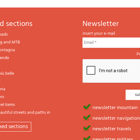
d sections
newsletter
insert your e-mail
oads
ng and MTB
montagna
P
gende
iù belle
i
ena
oni
vel items
newsletter mountain
utiful streets and paths in
newsletter navigation
emed sections
newsletter travels
newsletter military