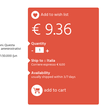
add to wish list
€ 9.36
Password
Cart
quantity
oni. Questa
-
ti amministrativi
+
1
a 1:50.000 (un
ship to :: Italia
Corriere espresso € 6.00
availability
usually shipped within 3/7 days
Summary
add to cart