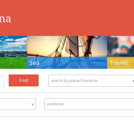
ina
Sea
Travels
hnical manuals
Nautical manuals, nautical cartography, books
Travel guides and
ering.
and literature for sailboat and motor
Europe and the 
phy
search by place/character
publisher