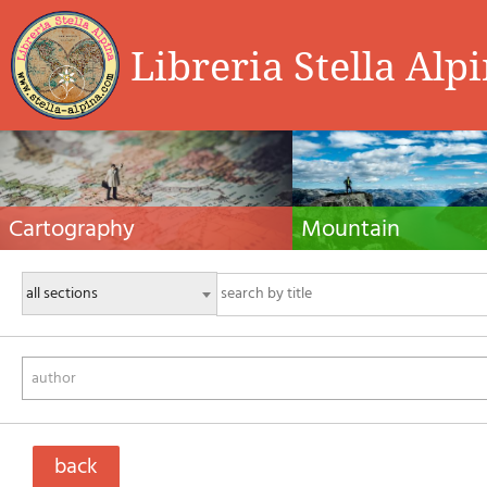
Libreria Stella Alp
Cartography
Mountain
Hiking maps, maps and atlases, cartography
Alpine guides, hiking guides, tec
around the world. Maps of the trails, cartography
for summer and winter mountaine
for cyclotourism and mountain biking
Mountain literature and filmogra
author
back