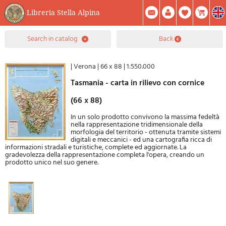
Libreria Stella Alpina
0
search in catalog
back
Item(s) In Your Cart
Summary
Facebook
Create Account
Mod. Password
|
Verona
|
66 x 88
|
1:550.000
Tasmania - carta in rilievo con cornice
(66 x 88)
In un solo prodotto convivono la massima fedeltà
nella rappresentazione tridimensionale della
morfologia del territorio - ottenuta tramite sistemi
digitali e meccanici - ed una cartografia ricca di
informazioni stradali e turistiche, complete ed aggiornate. La
gradevolezza della rappresentazione completa l'opera, creando un
prodotto unico nel suo genere.