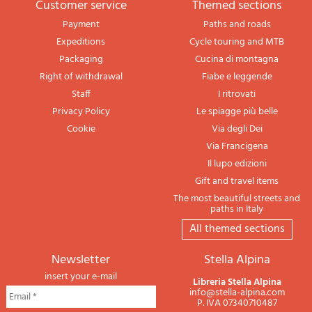
Customer service
themed sections
Payment
Paths and roads
Expeditions
Cycle touring and MTB
Packaging
Cucina di montagna
Right of withdrawal
Fiabe e leggende
Staff
I ritrovati
Privacy Policy
Le spiagge più belle
Cookie
Via degli Dei
Via Francigena
Il lupo edizioni
Gift and travel items
The most beautiful streets and
paths in Italy
All themed sections
newsletter
Stella Alpina
insert your e-mail
Libreria Stella Alpina
info@stella-alpina.com
P. IVA 07340710487