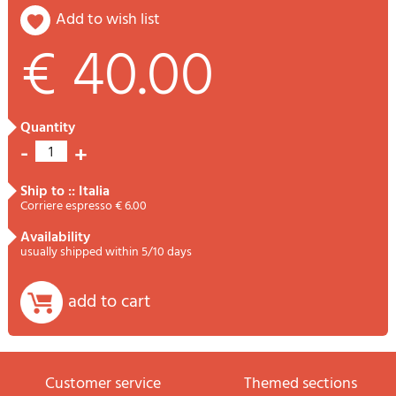
add to wish list
€ 40.00
quantity
-
+
1
ship to :: Italia
Corriere espresso € 6.00
availability
usually shipped within 5/10 days
add to cart
Customer service
themed sections