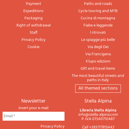
Payment
Paths and roads
Expeditions
Cycle touring and MTB
Packaging
Cucina di montagna
Right of withdrawal
Fiabe e leggende
Staff
I ritrovati
Privacy Policy
Le spiagge più belle
Cookie
Via degli Dei
Via Francigena
Il lupo edizioni
Gift and travel items
The most beautiful streets and
paths in Italy
All themed sections
newsletter
Stella Alpina
insert your e-mail
Libreria Stella Alpina
info@stella-alpina.com
P. IVA 07340710487
Privacy Policy
Call +393717915443