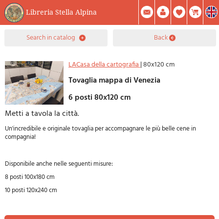
Libreria Stella Alpina
0
search in catalog
back
Item(s) In Your Cart
Summary
Facebook
Create Account
Mod. Password
LACasa della cartografia
|
80x120 cm
Tovaglia mappa di Venezia
6 posti 80x120 cm
Metti a tavola la città.
Un'incredibile e originale tovaglia per accompagnare le più belle cene in
compagnia!
Disponibile anche nelle seguenti misure:
8 posti 100x180 cm
10 posti 120x240 cm