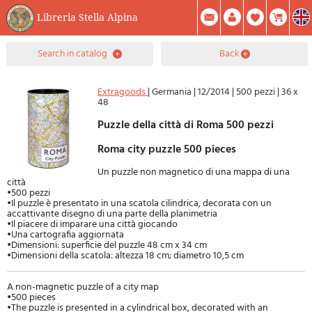
Libreria Stella Alpina
0
search in catalog
back
Item(s) In Your Cart
Summary
Facebook
Create Account
Mod. Password
Extragoods
|
Germania
|
12/2014
|
500 pezzi
|
36 x
48
Puzzle della città di Roma 500 pezzi
Roma city puzzle 500 pieces
Un puzzle non magnetico di una mappa di una
città
•500 pezzi
•Il puzzle è presentato in una scatola cilindrica, decorata con un
accattivante disegno di una parte della planimetria
•Il piacere di imparare una città giocando
•Una cartografia aggiornata
•Dimensioni: superficie del puzzle 48 cm x 34 cm
•Dimensioni della scatola: altezza 18 cm; diametro 10,5 cm
A non-magnetic puzzle of a city map
•500 pieces
•The puzzle is presented in a cylindrical box, decorated with an