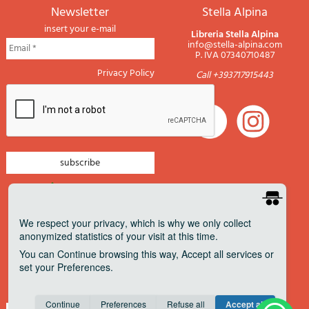
newsletter
Stella Alpina
insert your e-mail
Libreria Stella Alpina
info@stella-alpina.com
P. IVA 07340710487
Privacy Policy
Call +393717915443
newsletter mountain
newsletter navigation
We respect your privacy
, which is why we only collect
anonymized statistics of your visit at this time.
newsletter travels
You can
Continue
browsing this way,
Accept all
services or
newsletter military
set your
Preferences
.
Pagamenti accettati
Consent cookie
learn more
Continue
Preferences
Refuse all
Accept all