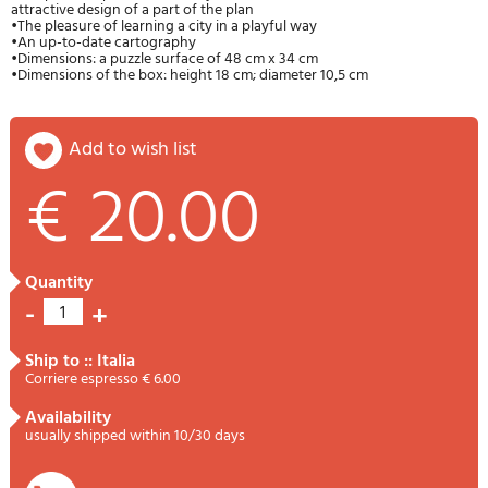
attractive design of a part of the plan
•The pleasure of learning a city in a playful way
•An up-to-date cartography
•Dimensions: a puzzle surface of 48 cm x 34 cm
•Dimensions of the box: height 18 cm; diameter 10,5 cm
add to wish list
€ 20.00
quantity
-
+
1
ship to :: Italia
Corriere espresso € 6.00
availability
usually shipped within 10/30 days