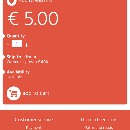
add to wish list
€ 5.00
quantity
-
+
1
ship to :: Italia
Corriere espresso € 6.00
availability
available
add to cart
Customer service
themed sections
Payment
Paths and roads