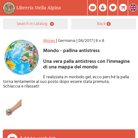
Libreria Stella Alpina
0
search in catalog
back
Item(s) In Your Cart
Summary
Facebook
Create Account
Mod. Password
Moses
|
Germania
|
06/2017
|
8 x 8
Mondo - pallina antistress
Una vera palla antistress con l'immagine
di una mappa del mondo
È realizzata in morbido gel, ecco perché la palla
torna lentamente al suo posto dopo essere stata premuta.
Schiaccia e rilassati!