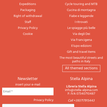
Expeditions
Cycle touring and MTB
Packaging
Cucina di montagna
Right of withdrawal
Fiabe e leggende
Staff
I ritrovati
Privacy Policy
Le spiagge più belle
Cookie
Via degli Dei
Via Francigena
Il lupo edizioni
Gift and travel items
The most beautiful streets and
paths in Italy
All themed sections
newsletter
Stella Alpina
insert your e-mail
Libreria Stella Alpina
info@stella-alpina.com
P. IVA 07340710487
Privacy Policy
Call +393717915443