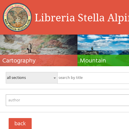
Libreria Stella Alp
Cartography
Mountain
Hiking maps, maps and atlases, cartography
Alpine guides, hiking guides, tec
around the world. Maps of the trails, cartography
for summer and winter mountaine
for cyclotourism and mountain biking
Mountain literature and filmogra
author
back