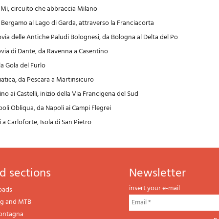
i, circuito che abbraccia Milano
 Bergamo al Lago di Garda, attraverso la Franciacorta
via delle Antiche Paludi Bolognesi, da Bologna al Delta del Po
ovia di Dante, da Ravenna a Casentino
a Gola del Furlo
iatica, da Pescara a Martinsicuro
ino ai Castelli, inizio della Via Francigena del Sud
oli Obliqua, da Napoli ai Campi Flegrei
 a Carloforte, Isola di San Pietro
d sections
newsletter
insert your e-mail
oads
ng and MTB
montagna