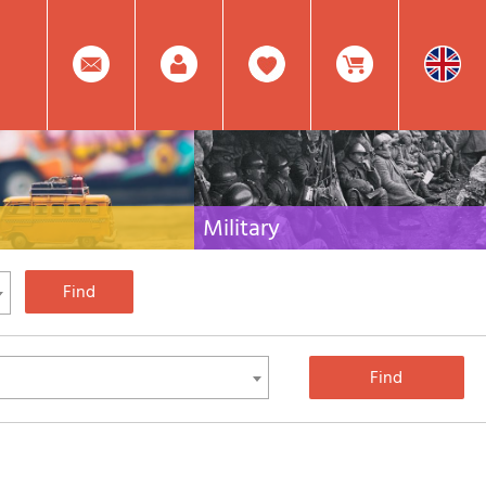
0
Facebook
Create
Item(s)
Military
 travel literature for Italy,
Collection of the best publications (books and
rest of the world
DVDs) on the mountain war on the Alps and the
rest of Italy and Europe
Account
In
Mod.
Your