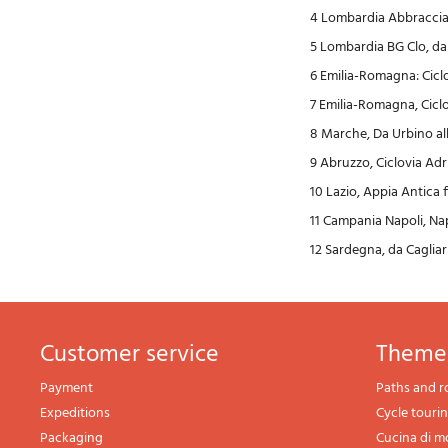
4 Lombardia AbbracciaM
5 Lombardia BG Clo, da
6 Emilia-Romagna: Ciclo
7 Emilia-Romagna, Cicl
8 Marche, Da Urbino all
9 Abruzzo, Ciclovia Adr
10 Lazio, Appia Antica f
11 Campania Napoli, Nap
12 Sardegna, da Cagliari
Customer service
theme
Payment
Paths and r
Expeditions
Cycle touri
Packaging
Cucina di 