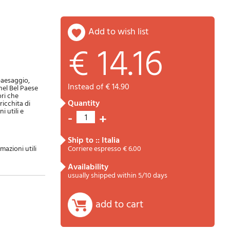
add to wish list
€ 14.16
Password
Cart
 paesaggio,
instead of € 14.90
nel Bel Paese
ori che
quantity
ricchita di
 utili e
-
+
1
ship to :: Italia
azioni utili
Corriere espresso € 6.00
availability
Summary
usually shipped within 5/10 days
add to cart