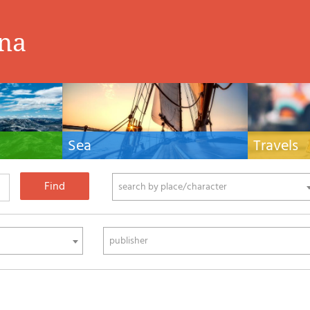
ina
Sea
Travels
hnical manuals
Nautical manuals, nautical cartography, books
Travel guides and
ering.
and literature for sailboat and motor
Europe and the 
phy
search by place/character
publisher