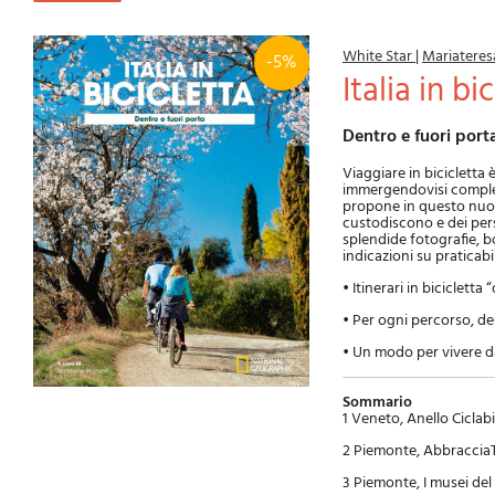
White Star
|
Mariateresa
-5%
Italia in bi
Dentro e fuori port
Viaggiare in bicicletta 
immergendovisi completa
propone in questo nuovo 
custodiscono e dei pers
splendide fotografie, b
indicazioni su praticab
• Itinerari in bicicletta
• Per ogni percorso, de
• Un modo per vivere da 
Sommario
1 Veneto, Anello Ciclab
2 Piemonte, AbbracciaT
3 Piemonte, I musei del