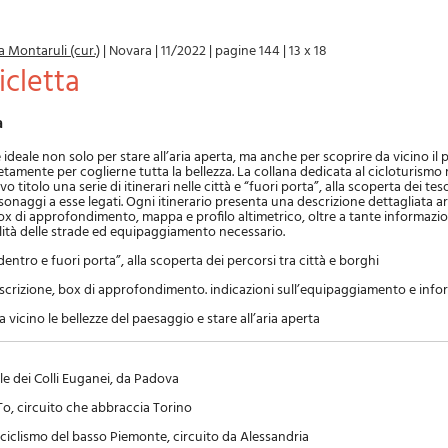
 Montaruli (cur.)
|
Novara
|
11/2022
|
pagine 144
|
13 x 18
cicletta
a
è ideale non solo per stare all’aria aperta, ma anche per scoprire da vicino il
mente per coglierne tutta la bellezza. La collana dedicata al cicloturismo 
titolo una serie di itinerari nelle città e “fuori porta”, alla scoperta dei tes
onaggi a esse legati. Ogni itinerario presenta una descrizione dettagliata ar
ox di approfondimento, mappa e profilo altimetrico, oltre a tante informazioni
ilità delle strade ed equipaggiamento necessario.
 “dentro e fuori porta”, alla scoperta dei percorsi tra città e borghi
scrizione, box di approfondimento. indicazioni sull’equipaggiamento e inform
vicino le bellezze del paesaggio e stare all’aria aperta
ile dei Colli Euganei, da Padova
o, circuito che abbraccia Torino
 ciclismo del basso Piemonte, circuito da Alessandria