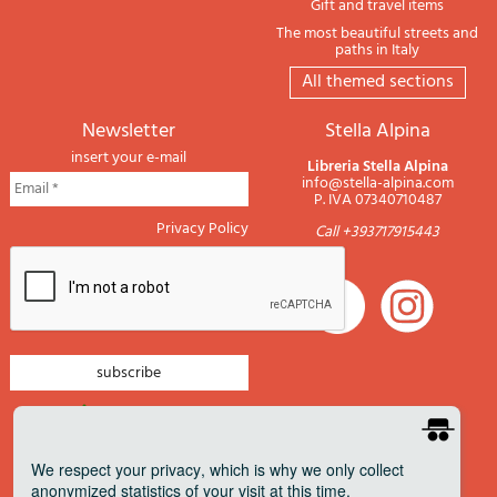
Gift and travel items
The most beautiful streets and
paths in Italy
All themed sections
newsletter
Stella Alpina
insert your e-mail
Libreria Stella Alpina
info@stella-alpina.com
P. IVA 07340710487
Privacy Policy
Call +393717915443
newsletter mountain
newsletter navigation
We respect your privacy
, which is why we only collect
anonymized statistics of your visit at this time.
newsletter travels