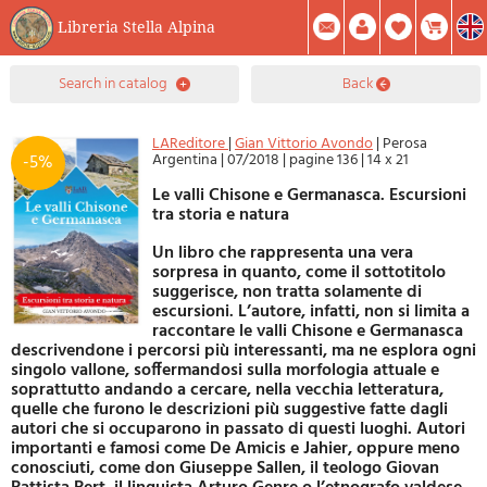
Libreria Stella Alpina
0
search in catalog
back
Item(s) In Your Cart
Summary
Facebook
Create Account
Mod. Password
LAReditore
|
Gian Vittorio Avondo
|
Perosa
Argentina
|
07/2018
|
pagine 136
|
14 x 21
-5%
Le valli Chisone e Germanasca. Escursioni
tra storia e natura
Un libro che rappresenta una vera
sorpresa in quanto, come il sottotitolo
suggerisce, non tratta solamente di
escursioni. L’autore, infatti, non si limita a
raccontare le valli Chisone e Germanasca
descrivendone i percorsi più interessanti, ma ne esplora ogni
singolo vallone, soffermandosi sulla morfologia attuale e
soprattutto andando a cercare, nella vecchia letteratura,
quelle che furono le descrizioni più suggestive fatte dagli
autori che si occuparono in passato di questi luoghi. Autori
importanti e famosi come De Amicis e Jahier, oppure meno
conosciuti, come don Giuseppe Sallen, il teologo Giovan