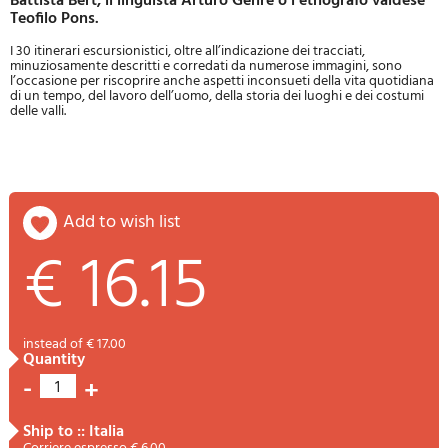
Battista Bert, il linguista Arturo Genre o l’etnografo valdese
Teofilo Pons.
I 30 itinerari escursionistici, oltre all’indicazione dei tracciati,
minuziosamente descritti e corredati da numerose immagini, sono
l’occasione per riscoprire anche aspetti inconsueti della vita quotidiana
di un tempo, del lavoro dell’uomo, della storia dei luoghi e dei costumi
delle valli.
add to wish list
€ 16.15
instead of € 17.00
quantity
-
+
1
ship to :: Italia