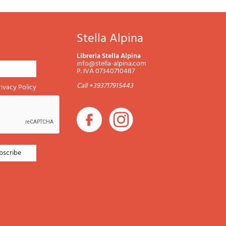
Stella Alpina
Libreria Stella Alpina
info@stella-alpina.com
P. IVA 07340710487
Call +393717915443
rivacy Policy