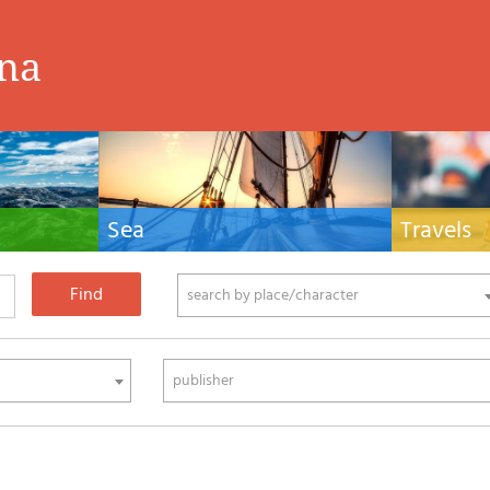
ina
Sea
Travels
hnical manuals
Nautical manuals, nautical cartography, books
Travel guides and
ering.
and literature for sailboat and motor
Europe and the 
phy
search by place/character
publisher