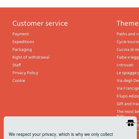
Customer service
theme
Payment
Paths and r
Expeditions
Cycle touri
Packaging
Cucina di 
Right of withdrawal
Fiabe e leg
Staff
I ritrovati
Privacy Policy
Le spiagge p
Cookie
Via degli De
Via Francig
Il lupo edizi
Gift and tra
The most bea
Italy
All th
We respect your privacy
, which is why we only collect