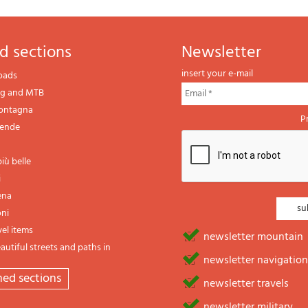
d sections
newsletter
insert your e-mail
oads
ng and MTB
montagna
P
gende
iù belle
i
ena
oni
vel items
newsletter mountain
utiful streets and paths in
newsletter navigation
emed sections
newsletter travels
newsletter military