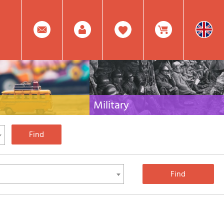
0
Facebook
Create
Item(s)
Military
 travel literature for Italy,
Collection of the best publications (books and
rest of the world
DVDs) on the mountain war on the Alps and the
rest of Italy and Europe
Account
In
Mod.
Your