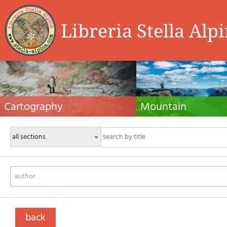
Libreria Stella Alp
Cartography
Mountain
Hiking maps, maps and atlases, cartography
Alpine guides, hiking guides, tec
around the world. Maps of the trails, cartography
for summer and winter mountaine
for cyclotourism and mountain biking
Mountain literature and filmogra
author
back