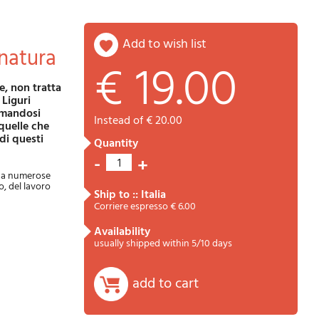
add to wish list
e natura
€ 19.00
Password
Cart
 Liguri
ermandosi
instead of € 20.00
 quelle che
di questi
quantity
-
+
1
i da numerose
o, del lavoro
ship to :: Italia
Corriere espresso € 6.00
availability
Summary
usually shipped within 5/10 days
add to cart