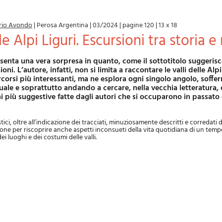
orio Avondo
|
Perosa Argentina
|
03/2024
|
pagine 120
|
13 x 18
lle Alpi Liguri. Escursioni tra storia 
ni. L’autore, infatti, non si limita a raccontare le valli delle Alpi
corsi più interessanti, ma ne esplora ogni singolo angolo, soff
uale e soprattutto andando a cercare, nella vecchia letteratura,
i più suggestive fatte dagli autori che si occuparono in passato 
istici, oltre all’indicazione dei tracciati, minuziosamente descritti e corredat
one per riscoprire anche aspetti inconsueti della vita quotidiana di un temp
ei luoghi e dei costumi delle valli.