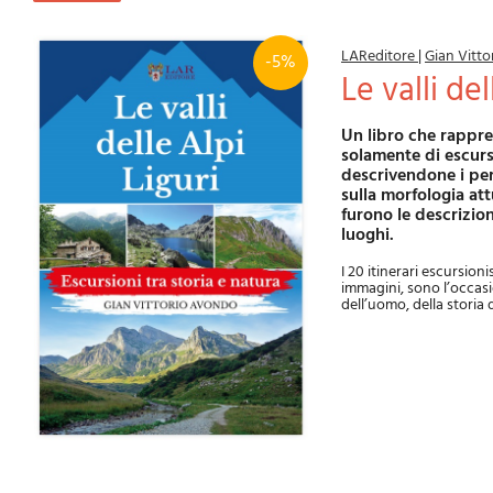
LAReditore
|
Gian Vitt
-5%
Le valli de
Un libro che rappresenta una vera sorpresa in quanto, come il sottotitolo suggerisce, non tratta
solamente di escursio
descrivendone i per
sulla morfologia att
furono le descrizion
luoghi.
I 20 itinerari escursion
immagini, sono l’occasi
dell’uomo, della storia d