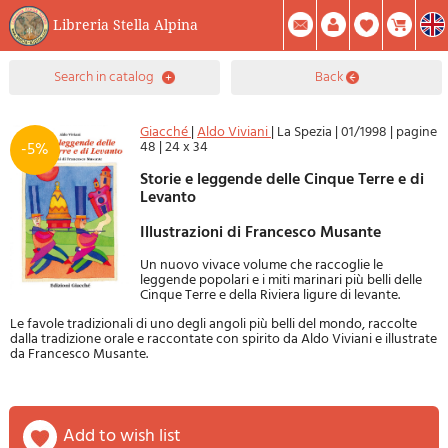
Libreria Stella Alpina
0
search in catalog
back
Item(s) In Your Cart
Summary
Facebook
Create Account
Mod. Password
Giacché
|
Aldo Viviani
|
La Spezia
|
01/1998
|
pagine
48
|
24 x 34
-5%
Storie e leggende delle Cinque Terre e di
Levanto
Illustrazioni di Francesco Musante
Un nuovo vivace volume che raccoglie le
leggende popolari e i miti marinari più belli delle
Cinque Terre e della Riviera ligure di levante.
Le favole tradizionali di uno degli angoli più belli del mondo, raccolte
dalla tradizione orale e raccontate con spirito da Aldo Viviani e illustrate
da Francesco Musante.
add to wish list