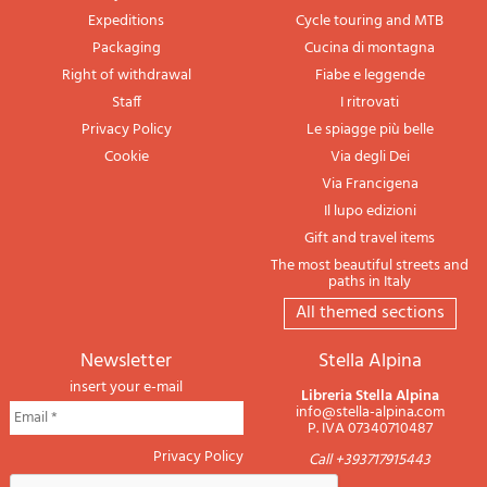
Expeditions
Cycle touring and MTB
Packaging
Cucina di montagna
Right of withdrawal
Fiabe e leggende
Staff
I ritrovati
Privacy Policy
Le spiagge più belle
Cookie
Via degli Dei
Via Francigena
Il lupo edizioni
Gift and travel items
The most beautiful streets and
paths in Italy
All themed sections
newsletter
Stella Alpina
insert your e-mail
Libreria Stella Alpina
info@stella-alpina.com
P. IVA 07340710487
Privacy Policy
Call +393717915443