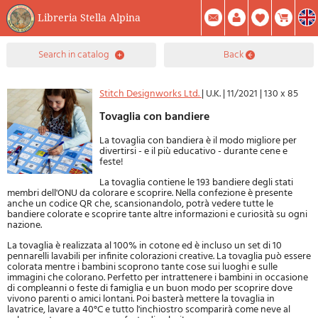
Libreria Stella Alpina
0
search in catalog
back
Item(s) In Your Cart
Summary
Facebook
Create Account
Mod. Password
Stitch Designworks Ltd.
|
U.K.
|
11/2021
|
130 x 85
Tovaglia con bandiere
La tovaglia con bandiera è il modo migliore per
divertirsi - e il più educativo - durante cene e
feste!
La tovaglia contiene le 193 bandiere degli stati
membri dell'ONU da colorare e scoprire. Nella confezione è presente
anche un codice QR che, scansionandolo, potrà vedere tutte le
bandiere colorate e scoprire tante altre informazioni e curiosità su ogni
nazione.
La tovaglia è realizzata al 100% in cotone ed è incluso un set di 10
pennarelli lavabili per infinite colorazioni creative. La tovaglia può essere
colorata mentre i bambini scoprono tante cose sui luoghi e sulle
immagini che colorano. Perfetto per intrattenere i bambini in occasione
di compleanni o feste di famiglia e un buon modo per scoprire dove
vivono parenti o amici lontani. Poi basterà mettere la tovaglia in
lavatrice, lavare a 40°C e tutto l'inchiostro scomparirà come neve al