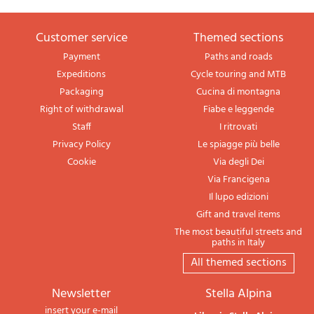
Customer service
themed sections
Payment
Paths and roads
Expeditions
Cycle touring and MTB
Packaging
Cucina di montagna
Right of withdrawal
Fiabe e leggende
Staff
I ritrovati
Privacy Policy
Le spiagge più belle
Cookie
Via degli Dei
Via Francigena
Il lupo edizioni
Gift and travel items
The most beautiful streets and
paths in Italy
All themed sections
newsletter
Stella Alpina
insert your e-mail