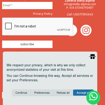
Libreria Stella Alpina
info@stella-alpina.com
P. IVA 07340710487
Privacy Policy
Call +393717915443
newsletter mountain
newsletter navigation
We respect your privacy
, which is why we only collect
anonymized statistics of your visit at this time.
newsletter travels
You can
Continue
browsing this way,
Accept all
services or
newsletter military
set your
Preferences
.
Pagamenti accettati
Consent cookie
learn more
Continue
Preferences
Refuse all
Accept all
Save
Anonymous
Invisible