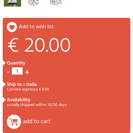
add to wish list
€ 20.00
quantity
-
+
1
ship to :: Italia
Corriere espresso € 6.00
availability
usually shipped within 10/30 days
add to cart