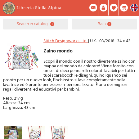
Libreria Stella Alpina
0
search in catalog
back
Item(s) In Your Cart
Summary
Facebook
Create Account
Mod. Password
Stitch Designworks Ltd.
|
U.K.
|
03/2018
|
34 x 43
Zaino mondo
Scopri il mondo con il nostro divertente zaino con
mappa del mondo da colorare! Viene fornito con
un set di dieci pennarelli colorati lavabili per tutti i
tuoi scarabocchi e disegni, quindi quando sei
pronto per un nuovo look, l'inchiostro si lava completamente nella
lavatrice ed è pronto per essere ri-personalizzato! È uno dei migliori
regali divertenti ed educativi per bambini.
Peso: 217 g
Altezza: 34 cm
Larghezza: 43 cm