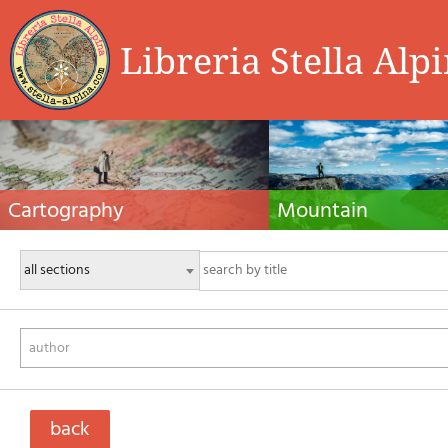
Libreria Stella Alp
Cartography
Mountain
Hiking maps, maps and atlases, cartography
Alpine guides, hiking guides, tec
around the world. Maps of the trails, cartography
for summer and winter mountaine
for cyclotourism and mountain biking
Mountain literature and filmogra
author
back