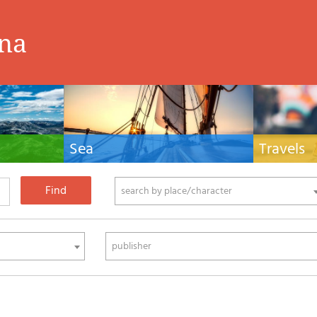
ina
Sea
Travels
hnical manuals
Nautical manuals, nautical cartography, books
Travel guides and
ering.
and literature for sailboat and motor
Europe and the 
phy
search by place/character
publisher