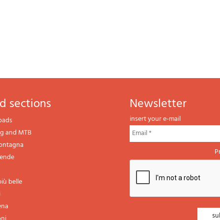
d sections
newsletter
insert your e-mail
oads
ng and MTB
montagna
P
gende
iù belle
i
ena
oni