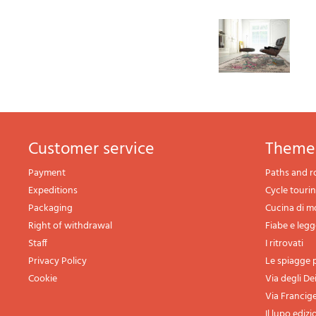
Customer service
theme
Payment
Paths and r
Expeditions
Cycle touri
Packaging
Cucina di 
Right of withdrawal
Fiabe e leg
Staff
I ritrovati
Privacy Policy
Le spiagge p
Cookie
Via degli De
Via Francig
Il lupo edizi