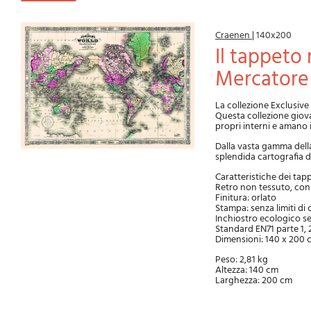
Craenen
|
140x200
Il tappeto mondiale di Johnson. Proiezione di
Mercatore
La collezione Exclusive 
Questa collezione giova
propri interni e amano
Dalla vasta gamma della
splendida cartografia d
Caratteristiche dei tapp
Retro non tessuto, con 
Finitura: orlato
Stampa: senza limiti di 
Inchiostro ecologico se
Standard EN71 parte 1, 2
Dimensioni: 140 x 200 
Peso: 2,81 kg
Altezza: 140 cm
Larghezza: 200 cm