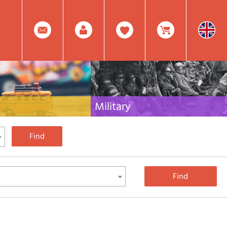
0
Facebook
Create
Item(s)
Military
 travel literature for Italy,
Collection of the best publications (books and
rest of the world
DVDs) on the mountain war on the Alps and the
rest of Italy and Europe
Account
In
Mod.
Your