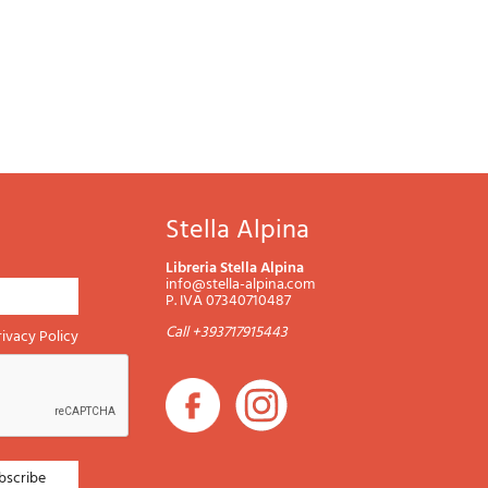
Stella Alpina
Libreria Stella Alpina
info@stella-alpina.com
P. IVA 07340710487
Call +393717915443
rivacy Policy