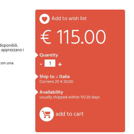
add to wish list
€ 115.00
Password
Cart
isponibili.
e apprezzano i
quantity
-
+
 con una
1
ship to :: Italia
Corriere 20 € 20.00
availability
usually shipped within 10/20 days
Summary
add to cart