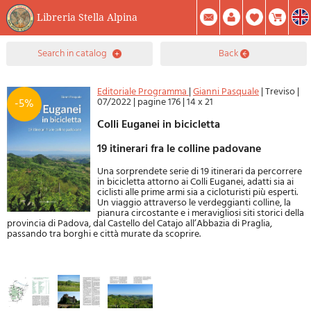
Libreria Stella Alpina
0
search in catalog
back
Item(s) In Your Cart
Summary
Facebook
Create Account
Mod. Password
Editoriale Programma
|
Gianni Pasquale
|
Treviso
|
07/2022
|
pagine 176
|
14 x 21
-5%
Colli Euganei in bicicletta
19 itinerari fra le colline padovane
Una sorprendete serie di 19 itinerari da percorrere
in bicicletta attorno ai Colli Euganei, adatti sia ai
ciclisti alle prime armi sia a cicloturisti più esperti.
Un viaggio attraverso le verdeggianti colline, la
pianura circostante e i meravigliosi siti storici della
provincia di Padova, dal Castello del Catajo all’Abbazia di Praglia,
passando tra borghi e città murate da scoprire.