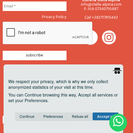
Libreria Stella Alpina
info@stella-alpina.com
P. IVA 07340710487
Privacy Policy
Call +393717915443
newsletter mountain
newsletter navigation
We respect your privacy
, which is why we only collect
anonymized statistics of your visit at this time.
newsletter travels
You can
Continue
browsing this way,
Accept all
services or
newsletter military
set your
Preferences
.
Pagamenti accettati
Consent cookie
learn more
Continue
Preferences
Refuse all
Accept all
Save
Anonymous
Invisible