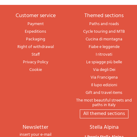
Customer service
themed sections
Payment
Paths and roads
Expeditions
Cycle touring and MTB
Packaging
Cucina di montagna
Right of withdrawal
Fiabe e leggende
Staff
I ritrovati
Privacy Policy
Le spiagge più belle
Cookie
Via degli Dei
Via Francigena
Il lupo edizioni
Gift and travel items
The most beautiful streets and
paths in Italy
All themed sections
newsletter
Stella Alpina
insert your e-mail