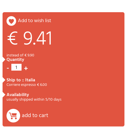
add to wish list
€ 9.41
instead of € 9.90
quantity
-
+
1
ship to :: Italia
Corriere espresso € 6.00
availability
usually shipped within 5/10 days
add to cart