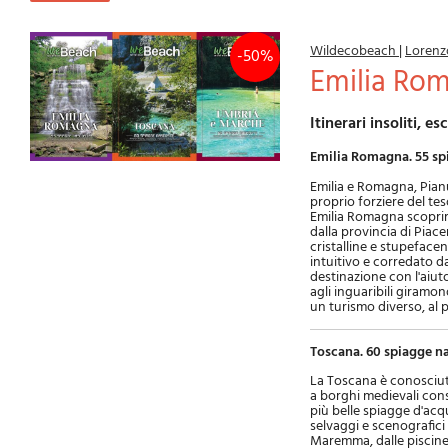
Wildecobeach
|
Lorenz
-50%
Emilia Ro
Itinerari insoliti, 
Emilia Romagna. 55 sp
Emilia e Romagna, Pian
proprio forziere del te
Emilia Romagna scoprire
dalla provincia di Piac
cristalline e stupefacent
intuitivo e corredato d
destinazione con l'aiuto
agli inguaribili giramo
un turismo diverso, al 
Toscana. 60 spiagge n
La Toscana è conosciuta 
a borghi medievali conse
più belle spiagge d'acq
selvaggi e scenografici 
Maremma, dalle piscine 