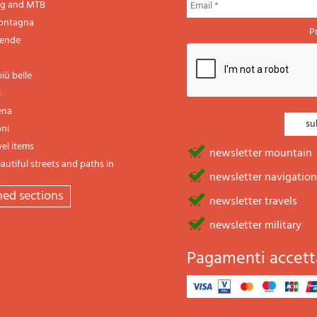
ng and MTB
montagna
P
gende
iù belle
i
ena
oni
vel items
newsletter mountain
utiful streets and paths in
newsletter navigation
emed sections
newsletter travels
newsletter military
Pagamenti accett