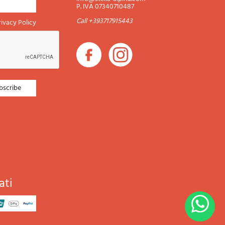
P. IVA 07340710487
Call +393717915443
rivacy Policy
ati