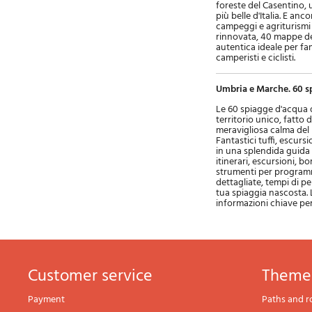
foreste del Casentino, u
più belle d'Italia. E an
campeggi e agriturismi a
rinnovata, 40 mappe det
autentica ideale per fam
camperisti e ciclisti.
Umbria e Marche. 60 s
Le 60 spiagge d'acqua dol
territorio unico, fatto d
meravigliosa calma del 
Fantastici tuffi, escurs
in una splendida guida d
itinerari, escursioni, b
strumenti per programm
dettagliate, tempi di p
tua spiaggia nascosta. L
informazioni chiave per 
Customer service
theme
Payment
Paths and r