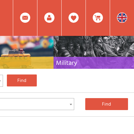
0
Facebook
Create
Item(s)
Military
 travel literature for Italy,
Collection of the best publications (books and
rest of the world
DVDs) on the mountain war on the Alps and the
rest of Italy and Europe
Account
In
Mod.
Your