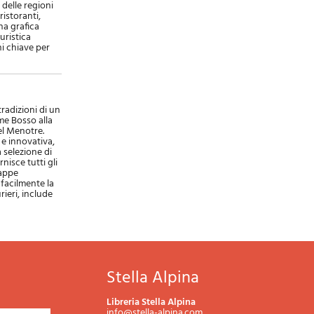
 delle regioni
ristoranti,
na grafica
uristica
ni chiave per
tradizioni di un
ume Bosso alla
el Menotre.
 e innovativa,
a selezione di
nisce tutti gli
mappe
 facilmente la
rieri, include
Stella Alpina
Libreria Stella Alpina
info@stella-alpina.com