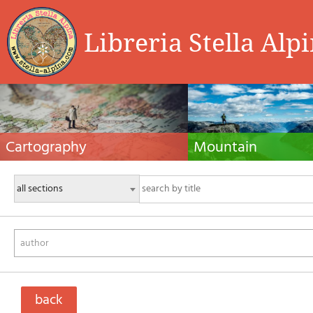
Libreria Stella Alp
Cartography
Mountain
Hiking maps, maps and atlases, cartography
Alpine guides, hiking guides, tec
around the world. Maps of the trails, cartography
for summer and winter mountaine
for cyclotourism and mountain biking
Mountain literature and filmogra
author
back