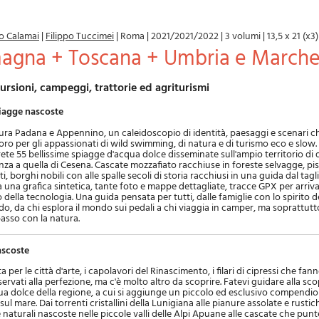
o Calamai
|
Filippo Tuccimei
|
Roma
|
2021/2021/2022
|
3 volumi
|
13,5 x 21 (x3)
magna + Toscana + Umbria e March
escursioni, campeggi, trattorie ed agriturismi
iagge nascoste
ura Padana e Appennino, un caleidoscopio di identità, paesaggi e scenari c
soro per gli appassionati di wild swimming, di natura e di turismo eco e slow
te 55 bellissime spiagge d'acqua dolce disseminate sull'ampio territorio di 
enza a quella di Cesena. Cascate mozzafiato racchiuse in foreste selvagge, pis
i, borghi nobili con alle spalle secoli di storia racchiusi in una guida dal tagl
a una grafica sintetica, tante foto e mappe dettagliate, tracce GPX per arriva
 della tecnologia. Una guida pensata per tutti, dalle famiglie con lo spirito 
ndo, da chi esplora il mondo sui pedali a chi viaggia in camper, ma soprattut
passo con la natura.
ascoste
per le città d'arte, i capolavori del Rinascimento, i filari di cipressi che fa
rvati alla perfezione, ma c'è molto altro da scoprire. Fatevi guidare alla sco
ua dolce della regione, a cui si aggiunge un piccolo ed esclusivo compendio
sul mare. Dai torrenti cristallini della Lunigiana alle pianure assolate e rustic
naturali nascoste nelle piccole valli delle Alpi Apuane alle cascate che pun