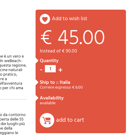
add to wish list
e
€ 45.00
Password
Cart
instead of € 90.00
he è un vero e
quantity
. In weBeach-
questa regione,
-
+
1
cine naturali
io pratico,
re a
ship to :: Italia
dell'avventura
Corriere espresso € 6.00
to per chi ama
availability
Summary
available
nno da contorno
add to cart
perta delle 55
 dei luoghi più
he della
teggiano le