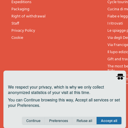
Expeditions
Cycle touri
Packaging
Cucina di 
Right of withdrawal
Fiabe e leg
Staff
I ritrovati
Privacy Policy
Le spiagge p
Cookie
Via degli De
Via Francig
Il lupo edizi
Gift and tra
The most bea
Italy
All th
We respect your privacy
, which is why we only collect
anonymized statistics of your visit at this time.
You can
Continue
browsing this way,
Accept all
services or set
your
Preferences
.
Consent cookie
learn more
Continue
Preferences
Refuse all
Accept all
Save
Anonymous
Invisible