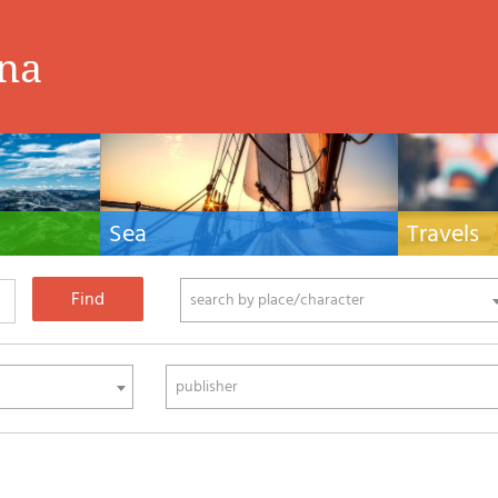
ina
Sea
Travels
hnical manuals
Nautical manuals, nautical cartography, books
Travel guides and
ering.
and literature for sailboat and motor
Europe and the 
phy
search by place/character
publisher