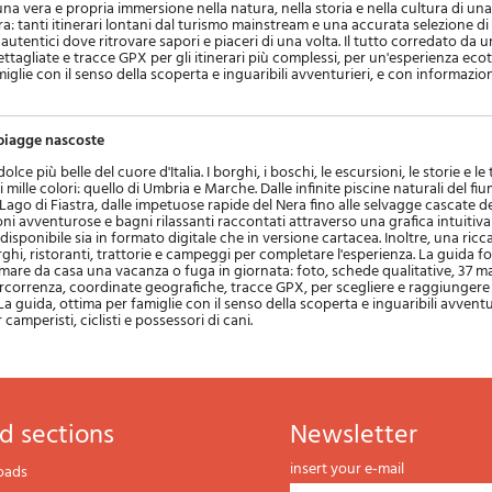
na vera e propria immersione nella natura, nella storia e nella cultura di una
cora: tanti itinerari lontani dal turismo mainstream e una accurata selezione di 
utentici dove ritrovare sapori e piaceri di una volta. Il tutto corredato da u
tagliate e tracce GPX per gli itinerari più complessi, per un'esperienza ecot
iglie con il senso della scoperta e inguaribili avventurieri, e con informazio
piagge nascoste
ce più belle del cuore d'Italia. I borghi, i boschi, le escursioni, le storie e le 
i mille colori: quello di Umbria e Marche. Dalle infinite piscine naturali del fi
Lago di Fiastra, dalle impetuose rapide del Nera fino alle selvagge cascate d
ioni avventurose e bagni rilassanti raccontati attraverso una grafica intuitiva
isponibile sia in formato digitale che in versione cartacea. Inoltre, una ricc
orghi, ristoranti, trattorie e campeggi per completare l'esperienza. La guida for
are da casa una vacanza o fuga in giornata: foto, schede qualitative, 37 
ercorrenza, coordinate geografiche, tracce GPX, per scegliere e raggiungere
a guida, ottima per famiglie con il senso della scoperta e inguaribili avventu
camperisti, ciclisti e possessori di cani.
d sections
newsletter
insert your e-mail
oads