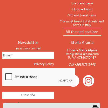
Via Francigena
Il lupo edizioni
Gift and travel items
The most beautiful streets and
paths in Italy
All themed sections
newsletter
Stella Alpina
insert your e-mail
Libreria Stella Alpina
info@stella-alpina.com
P. IVA 07340710487
Privacy Policy
Call +393717915443
newsletter mountain