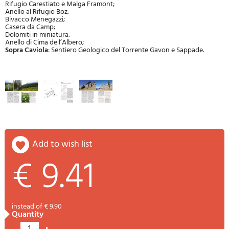
Rifugio Carestiato e Malga Framont;
Anello al Rifugio Boz;
Bivacco Menegazzi;
Casera da Camp;
Dolomiti in miniatura;
Anello di Cima de l’Albero;
Sopra Caviola
: Sentiero Geologico del Torrente Gavon e Sappade.
add to wish list
€ 9.41
instead of € 9.90
quantity
1