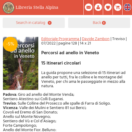
Libreria Stella Alpina
0
search in catalog
back
Item(s) In Your Cart
Summary
Facebook
Create Account
Mod. Password
Editoriale Programma
|
Davide Zambon
|
Treviso
|
07/2022
|
pagine 128
|
14 x 21
-5%
Percorsi ad anello in Veneto
15 itinerari circolari
La guida propone una selezione di 15 itinerari ad
anello per tutti, fra le colline e le montagne del
Veneto, per chi ama le passeggiate in mezzo alla
natura.
Padova
: Giro ad anello del Monte Venda;
Sentiero Atestino sui Colli Euganei.
Treviso
: Sulle Colline del Prosecco alle spalle di Farra di Soligo.
Vicenza
: Valle dei Mulini e Sentiero 81 sui Berici;
Covoli ed Eremo di San Donato;
Anello sul Monte Novegno;
Sentiero del Vù e Col d’Asiago;
Forte Campolongo;
Anello del Monte Fior. Belluno: