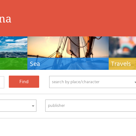
ina
Sea
Travels
hnical manuals
Nautical manuals, nautical cartography, books
Travel guides and
ering.
and literature for sailboat and motor
Europe and the 
phy
search by place/character
publisher