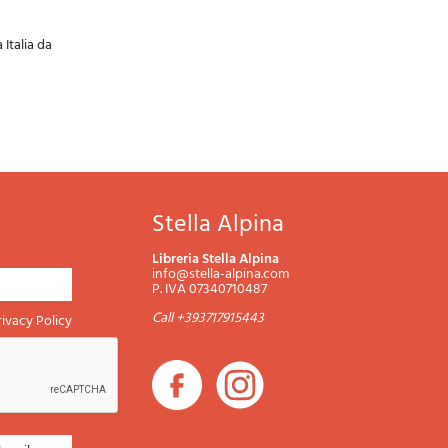
 Italia da
Stella Alpina
Libreria Stella Alpina
info@stella-alpina.com
P. IVA 07340710487
Call +393717915443
rivacy Policy