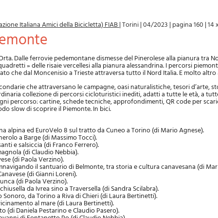
zione Italiana Amici della Bicicletta) FIAB
|
Torini
|
04/2023
|
pagina 160
|
14 
 Piemonte
Orta. Dalle ferrovie pedemontane dismesse del Pinerolese alla pianura tra N
adretti » delle risaie vercellesi alla pianura alessandrina. I percorsi piemont
ato che dal Moncenisio a Trieste attraversa tutto il Nord Italia. E molto altro
condarie che attraversano le campagne, oasi naturalistiche, tesori d’arte, st
inaria collezione di percorsi cicloturistici inediti, adatti a tutte le età, a tutt
r ogni percorso: cartine, schede tecniche, approfondimenti, QR code per scari
odo slow di scoprire il Piemonte. In bici.
a alpina ed EuroVelo 8 sul tratto da Cuneo a Torino (di Mario Agnese).
inerolo a Barge (di Massimo Tocci).
anti e salsiccia (di Franco Ferrero).
agnola (di Claudio Nebbia).
vese (di Paola Verzino).
navigando il santuario di Belmonte, tra storia e cultura canavesana (di Mari
anavese (di Gianni Loreni).
Cunca (di Paola Verzino).
lchiusella da Ivrea sino a Traversella (di Sandra Scilabra).
Sonoro, da Torino a Riva di Chieri (di Laura Bertinetti).
icinamento al mare (di Laura Bertinetti).
 (di Daniela Pestarino e Claudio Pasero).