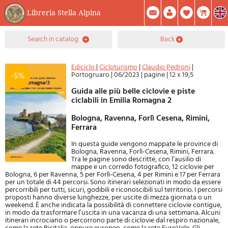
Libreria Stella Alpina
0
search in catalog
back
Item(s) In Your Cart
Summary
Facebook
Create Account
Mod. Password
Ediciclo
|
Cicloturismo
|
Claudio Pedroni
|
Portogruaro
|
06/2023
|
pagine
|
12 x 19,5
-5%
Guida alle più belle ciclovie e piste
ciclabili in Emilia Romagna 2
Bologna, Ravenna, Forlì Cesena, Rimini,
Ferrara
In questa guide vengono mappate le province di
Bologna, Ravenna, Forlì-Cesena, Rimini, Ferrara.
Tra le pagine sono descritte, con l’ausilio di
mappe e un corredo fotografico, 12 ciclovie per
Bologna, 6 per Ravenna, 5 per Forlì-Cesena, 4 per Rimini e 17 per Ferrara
per un totale di 44 percorsi. Sono itinerari selezionati in modo da essere
percorribili per tutti, sicuri, godibili e riconoscibili sul territorio. I percorsi
proposti hanno diverse lunghezze, per uscite di mezza giornata o un
weekend. È anche indicata la possibilità di connettere ciclovie contigue,
in modo da trasformare l’uscita in una vacanza di una settimana. Alcuni
itinerari incrociano o percorrono parte di ciclovie dal respiro nazionale,