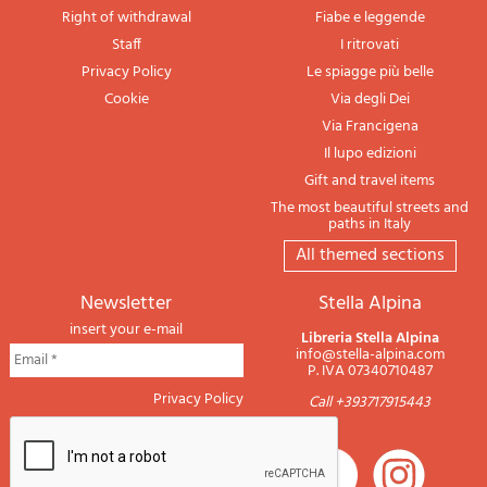
Right of withdrawal
Fiabe e leggende
Staff
I ritrovati
Privacy Policy
Le spiagge più belle
Cookie
Via degli Dei
Via Francigena
Il lupo edizioni
Gift and travel items
The most beautiful streets and
paths in Italy
All themed sections
newsletter
Stella Alpina
insert your e-mail
Libreria Stella Alpina
info@stella-alpina.com
P. IVA 07340710487
Privacy Policy
Call +393717915443