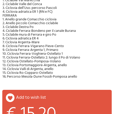
1. Ciclabile Val Marecchia
2. Ciclabile Valle del Conca
3. Ciclovia dell’Uso: percorso Pascoli
4. Ciclovia adriatica ER 1 (RN e FC)
FERRARA
1. Anello grande Comacchio ciclovia
2. Anello piccolo Comacchio ciclabile
3. Ciclabile Destra Po
4. Ciclabile Ferrara-Bondeno per il canale Burana
5. Ciclabile mura di Ferrara e giro Po
6. Ciclovia adriatica ER 4
7. Ciclovia Argenta-Mare
8. Ciclovia Ferrara-Vigarano Pieve-Cento
9. Ciclovia Ferrara-Argenta 1, Primaro
10. Ciclovia Ferrara-Voghiera-Ostellato 1
11. Ciclovia Ferrara-Ostellato 2: lungo il Po di Volano
12. Ciclovia Ostellato-Pomposa-Volano
13. Ciclovia Portomaggiore-Argenta, anello
14. Ciclovia Valli di Argenta, anello
15. Ciclovia Ro-Copparo-Ostellato
16. Percorso Mesola-Dune Fossili-Pomposa anello
add to wish list