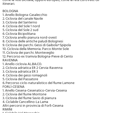
come la rete Bicitalia, oppure europeo, come la rete EuroVelo. Gli
itinerari:
BOLOGNA
1. Anello Bologna-Casalecchio
2. Ciclovia del canale Navile
3. Ciclovia del Santerno
4. Ciclovia del Sole 1 nord
5. Ciclovia del Sole 2 sud
6. Ciclovia Bicipolitana
7. Ciclovia anello pianura nord-ovest
8. Ciclovia delle antiche paludi Bolognesi
9. Ciclovia dei parchi: Gessi di Gaibola+Spipola
10. Ciclovia della Memoria: Parco Monte Sole
11. Ciclovia dei parchi: Monteveglio
12. Percorso ex tramvia Bologna-Pieve di Cento
RAVENNA
1. Anello ciclovia AL.BA.CO.
2. Ciclovia adriatica ER 2 Cervia-Ravenna
3. Ciclovia adriatica ER 3
4. Ciclovia dei gessi romagnoli
5. Ciclovia del Passatore
6. Percorso ciclo-naturalistico del fiume Lamone
FORLÌ-CESENA
1. Anello Cesena-Cesenatico-Cervia-Cesena
2. Ciclovia del fiume Montone
3. Ciclovia del fiume Savio di pianura
4. Ciclabile Cancellino-La Lama
Altri percorsi in provincia di Forlì-Cesena
RIMINI