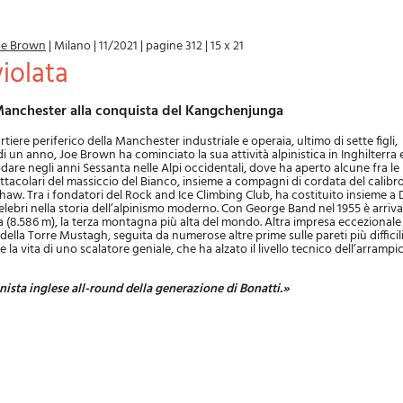
oe Brown
|
Milano
|
11/2021
|
pagine 312
|
15 x 21
violata
i Manchester alla conquista del Kangchenjunga
tiere periferico della Manchester industriale e operaia, ultimo di sette figli,
di un anno, Joe Brown ha cominciato la sua attività alpinistica in Inghilterra 
odare negli anni Sessanta nelle Alpi occidentali, dove ha aperto alcune fra le
ettacolari del massiccio del Bianco, insieme a compagni di cordata del calibro
w. Tra i fondatori del Rock and Ice Climbing Club, ha costituito insieme a
elebri nella storia dell’alpinismo moderno. Con George Band nel 1955 è arriv
(8.586 m), la terza montagna più alta del mondo. Altra impresa eccezionale 
 della Torre Mustagh, seguita da numerose altre prime sulle pareti più diffici
e la vita di uno scalatore geniale, che ha alzato il livello tecnico dell’arrampi
nista inglese all-round della generazione di Bonatti.»