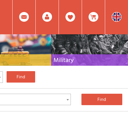
0
Facebook
Create
Item(s)
Military
 travel literature for Italy,
Collection of the best publications (books and
rest of the world
DVDs) on the mountain war on the Alps and the
rest of Italy and Europe
Account
In
Mod.
Your