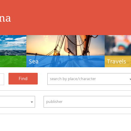
ina
Sea
Travels
hnical manuals
Nautical manuals, nautical cartography, books
Travel guides and
ering.
and literature for sailboat and motor
Europe and the 
phy
search by place/character
publisher