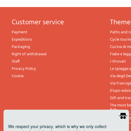
Customer service
theme
Payment
Paths and r
Expeditions
Cycle touri
Packaging
Cucina di 
Right of withdrawal
Fiabe e leg
Staff
I ritrovati
Privacy Policy
Le spiagge p
Cookie
Via degli De
Via Francig
Il lupo edizi
Gift and tra
The most bea
Italy
All th
We respect your privacy
, which is why we only collect