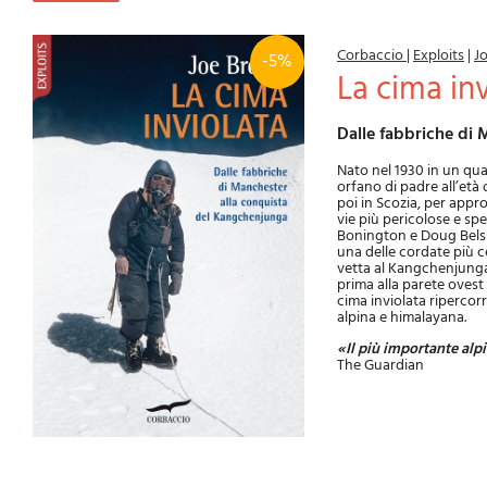
Corbaccio
|
Exploits
|
J
-5%
La cima in
Dalle fabbriche d
Nato nel 1930 in un quar
orfano di padre all’età 
poi in Scozia, per appr
vie più pericolose e sp
Bonington e Doug Belsha
una delle cordate più c
vetta al Kangchenjunga 
prima alla parete ovest
cima inviolata ripercorr
alpina e himalayana.
«Il più importante alpi
The Guardian