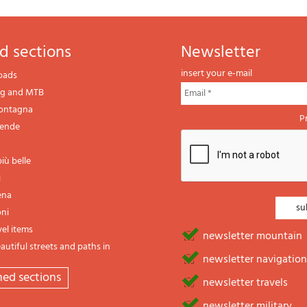
d sections
newsletter
insert your e-mail
oads
ng and MTB
montagna
P
gende
iù belle
i
ena
oni
vel items
newsletter mountain
utiful streets and paths in
newsletter navigation
emed sections
newsletter travels
newsletter military