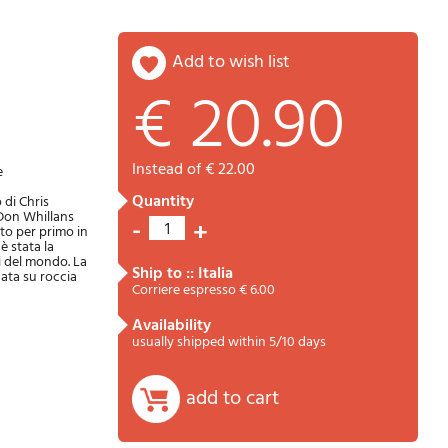
add to wish list
€ 20.90
Password
Cart
instead of € 22.00
e
quantity
 di Chris
 Don Whillans
-
+
1
ato per primo in
è stata la
li del mondo. La
ship to :: Italia
cata su roccia
Corriere espresso € 6.00
availability
Summary
usually shipped within 5/10 days
add to cart