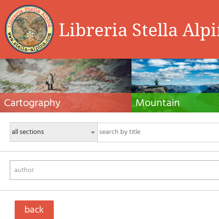
Libreria Stella Alp
Cartography
Mountain
Hiking maps, maps and atlases, cartography
Alpine guides, hiking guides, tec
around the world. Maps of the trails, cartography
for summer and winter mountaine
for cyclotourism and mountain biking
Mountain literature and filmogra
author
back