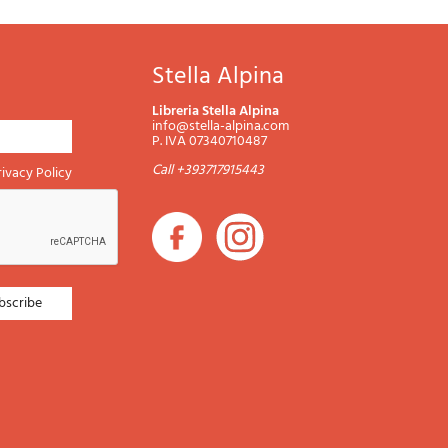
Stella Alpina
Libreria Stella Alpina
info@stella-alpina.com
P. IVA 07340710487
Call +393717915443
rivacy Policy