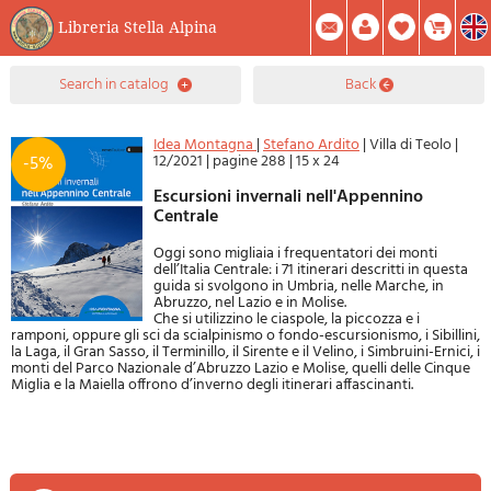
Libreria Stella Alpina
0
search in catalog
back
Item(s) In Your Cart
Summary
Facebook
Create Account
Mod. Password
Idea Montagna
|
Stefano Ardito
|
Villa di Teolo
|
12/2021
|
pagine 288
|
15 x 24
-5%
Escursioni invernali nell'Appennino
Centrale
Oggi sono migliaia i frequentatori dei monti
dell’Italia Centrale: i 71 itinerari descritti in questa
guida si svolgono in Umbria, nelle Marche, in
Abruzzo, nel Lazio e in Molise.
Che si utilizzino le ciaspole, la piccozza e i
ramponi, oppure gli sci da scialpinismo o fondo-escursionismo, i Sibillini,
la Laga, il Gran Sasso, il Terminillo, il Sirente e il Velino, i Simbruini-Ernici, i
monti del Parco Nazionale d’Abruzzo Lazio e Molise, quelli delle Cinque
Miglia e la Maiella offrono d’inverno degli itinerari affascinanti.