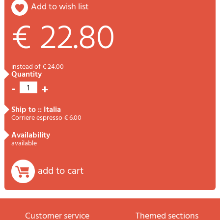
add to wish list
€ 22.80
instead of € 24.00
quantity
-
+
1
ship to :: Italia
Corriere espresso € 6.00
availability
available
add to cart
Customer service
themed sections