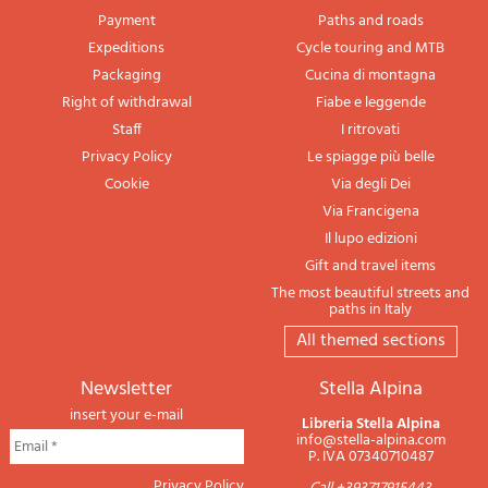
Payment
Paths and roads
Expeditions
Cycle touring and MTB
Packaging
Cucina di montagna
Right of withdrawal
Fiabe e leggende
Staff
I ritrovati
Privacy Policy
Le spiagge più belle
Cookie
Via degli Dei
Via Francigena
Il lupo edizioni
Gift and travel items
The most beautiful streets and
paths in Italy
All themed sections
newsletter
Stella Alpina
insert your e-mail
Libreria Stella Alpina
info@stella-alpina.com
P. IVA 07340710487
Privacy Policy