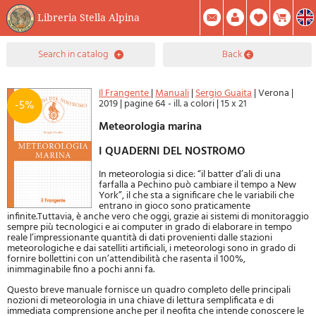
Libreria Stella Alpina
0
search in catalog
back
Item(s) In Your Cart
Summary
Facebook
Create Account
Mod. Password
Il Frangente
|
Manuali
|
Sergio Guaita
|
Verona
|
2019
|
pagine 64 - ill. a colori
|
15 x 21
-5%
Meteorologia marina
I QUADERNI DEL NOSTROMO
In meteorologia si dice: “il batter d’ali di una
farfalla a Pechino può cambiare il tempo a New
York”, il che sta a significare che le variabili che
entrano in gioco sono praticamente
infinite.Tuttavia, è anche vero che oggi, grazie ai sistemi di monitoraggio
sempre più tecnologici e ai computer in grado di elaborare in tempo
reale l’impressionante quantità di dati provenienti dalle stazioni
meteorologiche e dai satelliti artificiali, i meteorologi sono in grado di
fornire bollettini con un’attendibilità che rasenta il 100%,
inimmaginabile fino a pochi anni fa.
Questo breve manuale fornisce un quadro completo delle principali
nozioni di meteorologia in una chiave di lettura semplificata e di
immediata comprensione anche per il neofita che intende conoscere le