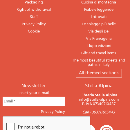
Packaging
Cucina di montagna
Right of withdrawal
Fiabe e leggende
Staff
I ritrovati
Privacy Policy
Le spiagge più belle
Cookie
Via degli Dei
Via Francigena
Il lupo edizioni
Gift and travel items
The most beautiful streets and
paths in Italy
All themed sections
newsletter
Stella Alpina
insert your e-mail
Libreria Stella Alpina
info@stella-alpina.com
P. IVA 07340710487
Privacy Policy
Call +393717915443