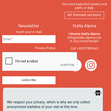
The most beautiful streets and
paths in Italy
All themed sections
newsletter
Stella Alpina
insert your e-mail
Libreria Stella Alpina
info@stella-alpina.com
P. IVA 07340710487
Privacy Policy
Call +393717915443
newsletter mountain
newsletter navigation
We respect your privacy
, which is why we only collect
anonymized statistics of your visit at this time.
newsletter travels