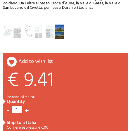
Zoldano: Da Feltre al passo Croce d’Aune, la Valle di Gares, la Valle di
San Lucano e il Civetta, per i passi Duran e Staulanza
add to wish list
€ 9.41
instead of € 9.90
quantity
-
+
1
ship to :: Italia
Corriere espresso € 6.00