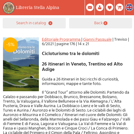
Libreria Stella Alpina
0
search in catalog
back
Item(s) In Your Cart
Summary
Facebook
Create Account
Mod. Password
Editoriale Programma
|
Gianni Pasquale
|
Treviso
|
6/2021
|
pagine 176
|
14 x 21
-5%
Cicloturismo tra le dolomiti
26 itinerari in Veneto, Trentino ed Alto
Adige
Guida a 26 itinerari in bici ricchi di curiosità,
informazioni, mappe e tante foto.
Il “Grand Tour” attorno alle Dolomiti: Partendo da
Calalzo e passando per Dobbiaco, Brunico, Bressanone, Bolzano,
Trento, la Valsugana, il Vallone Bellunese e la Via Alemagna / L’Alta
Pusteria, Drava e Valle Aurina: La Dobbiaco-Lienz e le valli di Sesto,
Tures e Aurina / Auronzo e le Dolomiti di Sesto: Le ciclabili dei laghi di
Auronzo e Misurina e il Comelico / Itinerari nel cuore delle Dolomiti: Gli
anelli del Sellaronda, della Marmolada e dei passi Giau e Falzarego / Valli
di Fiemme E di Fassa, Lagorai e Valsugana: La Val di Fiemme e la Val di
Fassa e i passi Manghen, Brocon e Cinque Croci / La Conca di Primiero:
La ciclabile del Primiero e il Cimon della Pala / Feltrino, Agordino e