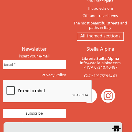
Via Francigena
Il lupo edizioni
Gift and travel items
The most beautiful streets and
paths in Italy
All themed sections
newsletter
Stella Alpina
insert your e-mail
Libreria Stella Alpina
info@stella-alpina.com
P. IVA 07340710487
Privacy Policy
Call +393717915443
newsletter mountain