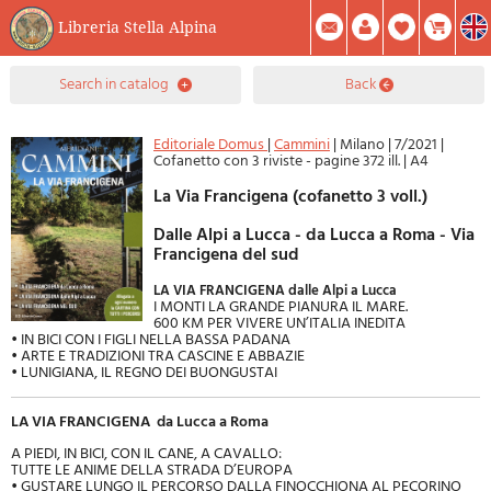
Libreria Stella Alpina
0
search in catalog
back
Item(s) In Your Cart
Summary
Facebook
Create Account
Mod. Password
Editoriale Domus
|
Cammini
|
Milano
|
7/2021
|
Cofanetto con 3 riviste - pagine 372 ill.
|
A4
La Via Francigena (cofanetto 3 voll.)
dalle Alpi a Lucca - da Lucca a Roma - Via
Francigena del sud
LA VIA FRANCIGENA dalle Alpi a Lucca
I MONTI LA GRANDE PIANURA IL MARE.
600 KM PER VIVERE UN’ITALIA INEDITA
• IN BICI CON I FIGLI NELLA BASSA PADANA
• ARTE E TRADIZIONI TRA CASCINE E ABBAZIE
• LUNIGIANA, IL REGNO DEI BUONGUSTAI
LA VIA FRANCIGENA da Lucca a Roma
A PIEDI, IN BICI, CON IL CANE, A CAVALLO:
TUTTE LE ANIME DELLA STRADA D’EUROPA
• GUSTARE LUNGO IL PERCORSO DALLA FINOCCHIONA AL PECORINO