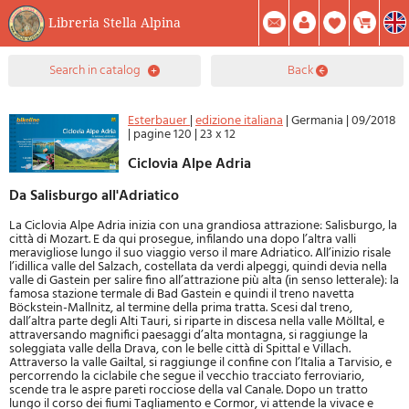
Libreria Stella Alpina
0
search in catalog
back
Item(s) In Your Cart
Summary
Facebook
Create Account
Mod. Password
Esterbauer
|
edizione italiana
|
Germania
|
09/2018
|
pagine 120
|
23 x 12
Ciclovia Alpe Adria
Da Salisburgo all'Adriatico
La Ciclovia Alpe Adria inizia con una grandiosa attrazione: Salisburgo, la
città di Mozart. E da qui prosegue, infilando una dopo l’altra valli
meravigliose lungo il suo viaggio verso il mare Adriatico. All’inizio risale
l’idillica valle del Salzach, costellata da verdi alpeggi, quindi devia nella
valle di Gastein per salire fino all’attrazione più alta (in senso letterale): la
famosa stazione termale di Bad Gastein e quindi il treno navetta
Böckstein-Mallnitz, al termine della prima tratta. Scesi dal treno,
dall’altra parte degli Alti Tauri, si riparte in discesa nella valle Mölltal, e
attraversando magnifici paesaggi d’alta montagna, si raggiunge la
soleggiata valle della Drava, con le belle città di Spittal e Villach.
Attraverso la valle Gailtal, si raggiunge il confine con l’Italia a Tarvisio, e
percorrendo la ciclabile che segue il vecchio tracciato ferroviario,
scende tra le aspre pareti rocciose della val Canale. Dopo un tratto
lungo il corso dei fiumi Tagliamento e Cormor, vi attende la vivace e