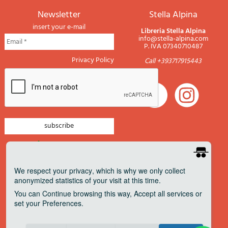
newsletter
Stella Alpina
insert your e-mail
Libreria Stella Alpina
info@stella-alpina.com
P. IVA 07340710487
Privacy Policy
Call +393717915443
newsletter mountain
newsletter navigation
We respect your privacy
, which is why we only collect
anonymized statistics of your visit at this time.
newsletter travels
You can
Continue
browsing this way,
Accept all
services or
newsletter military
set your
Preferences
.
Pagamenti accettati