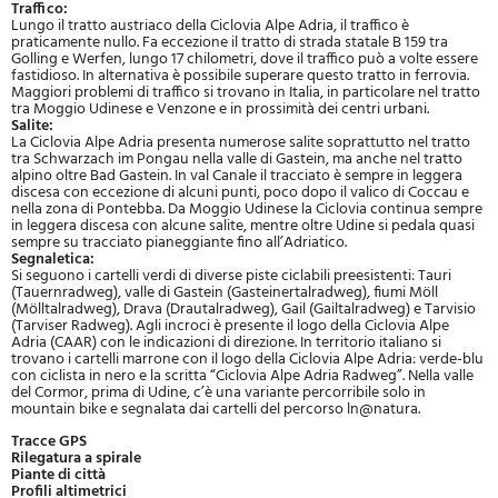
Traffico:
Lungo il tratto austriaco della Ciclovia Alpe Adria, il traffico è
praticamente nullo. Fa eccezione il tratto di strada statale B 159 tra
Golling e Werfen, lungo 17 chilometri, dove il traffico può a volte essere
fastidioso. In alternativa è possibile superare questo tratto in ferrovia.
Maggiori problemi di traffico si trovano in Italia, in particolare nel tratto
tra Moggio Udinese e Venzone e in prossimità dei centri urbani.
Salite:
La Ciclovia Alpe Adria presenta numerose salite soprattutto nel tratto
tra Schwarzach im Pongau nella valle di Gastein, ma anche nel tratto
alpino oltre Bad Gastein. In val Canale il tracciato è sempre in leggera
discesa con eccezione di alcuni punti, poco dopo il valico di Coccau e
nella zona di Pontebba. Da Moggio Udinese la Ciclovia continua sempre
in leggera discesa con alcune salite, mentre oltre Udine si pedala quasi
sempre su tracciato pianeggiante fino all’Adriatico.
Segnaletica:
Si seguono i cartelli verdi di diverse piste ciclabili preesistenti: Tauri
(Tauernradweg), valle di Gastein (Gasteinertalradweg), fiumi Möll
(Mölltalradweg), Drava (Drautalradweg), Gail (Gailtalradweg) e Tarvisio
(Tarviser Radweg). Agli incroci è presente il logo della Ciclovia Alpe
Adria (CAAR) con le indicazioni di direzione. In territorio italiano si
trovano i cartelli marrone con il logo della Ciclovia Alpe Adria: verde-blu
con ciclista in nero e la scritta “Ciclovia Alpe Adria Radweg”. Nella valle
del Cormor, prima di Udine, c’è una variante percorribile solo in
mountain bike e segnalata dai cartelli del percorso ln@natura.
Tracce GPS
Rilegatura a spirale
Piante di città
Profili altimetrici