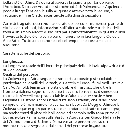
bella città di Udine. Da qui si attraversa la pianura puntando verso
l’Adriatico. Dop aver visitato le storiche città di Palmanova e Aquileia, si
pedala lungo l’antica Via Julia Augusta e attraversata la laguna, si
raggiunge infine Grado, incantevole cittadina di pescatori.
Carte dettagliate, descrizioni accurate dei percorsi, numerose piante di
città e centri abitati, informazioni sull’offerta culturale e turistica della
zona e un ampio elenco di indirizzi per il pernottamento: in questa guida
troverete tutto ciò che serve per un itinerario in bici lungo la Ciclovia
Alpe Adria. Tutto ad eccezione del bel tempo, che possiamo solo
augurarvi.
Caratteristiche del percorso
Lunghezza
:
La lunghezza totale dell’itinerario principale della Ciclovia Alpe Adria è di
402 chilometri.
Qualità del percorso:
La Ciclovia Alpe Adria segue in gran parte apposite piste ciclabili, in
particolare nelle valli del Salzach, di Gastein e lungo i fiumi Möll, Drava e
Gail. Ad Arnoldstein inizia la pista ciclabile di Tarvisio, che oltre la
frontiera italiana segue un vecchio tracciato ferroviario dismesso: si
tratta di un’eccellente pista ciclabile asfaltata, a due corsie e ben
segnalata. Esistono ancora brevi tratti non asfaltati, che si riducono
sempre di più man mano che avanzano i lavori. Da Moggio Udinese la
Ciclovia segue in gran parte strade secondarie o strade di campagna,
ma anche tratti di piste ciclabili come ad esempio nella zona prima di
Udine, e oltre Palmanova sulla Via Julia Augusta per Grado. Nella valle
del Cormor, prima di Udine, c’è una variante percorribile solo in
mountain bike e segnalata dai cartelli del percorso ln@natura.