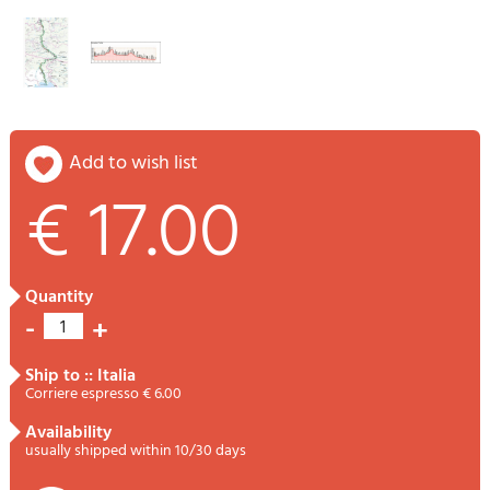
add to wish list
€ 17.00
quantity
-
+
1
ship to :: Italia
Corriere espresso € 6.00
availability
usually shipped within 10/30 days