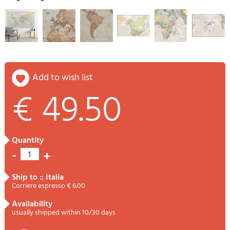
add to wish list
€ 49.50
quantity
-
+
1
ship to :: Italia
Corriere espresso € 6.00
availability
usually shipped within 10/30 days