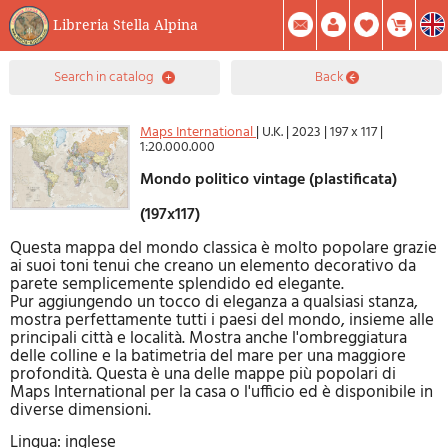
Libreria Stella Alpina
0
search in catalog
back
Item(s) In Your Cart
Summary
Facebook
Create Account
Mod. Password
Maps International
|
U.K.
|
2023
|
197 x 117
|
1:20.000.000
Mondo politico vintage (plastificata)
(197x117)
Questa mappa del mondo classica è molto popolare grazie
ai suoi toni tenui che creano un elemento decorativo da
parete semplicemente splendido ed elegante.
Pur aggiungendo un tocco di eleganza a qualsiasi stanza,
mostra perfettamente tutti i paesi del mondo, insieme alle
principali città e località. Mostra anche l'ombreggiatura
delle colline e la batimetria del mare per una maggiore
profondità. Questa è una delle mappe più popolari di
Maps International per la casa o l'ufficio ed è disponibile in
diverse dimensioni.
Lingua: inglese