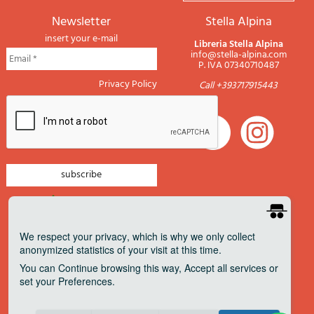
newsletter
Stella Alpina
insert your e-mail
Libreria Stella Alpina
info@stella-alpina.com
P. IVA 07340710487
Privacy Policy
Call +393717915443
newsletter mountain
newsletter navigation
We respect your privacy
, which is why we only collect
anonymized statistics of your visit at this time.
newsletter travels
You can
Continue
browsing this way,
Accept all
services or
newsletter military
set your
Preferences
.
Pagamenti accettati