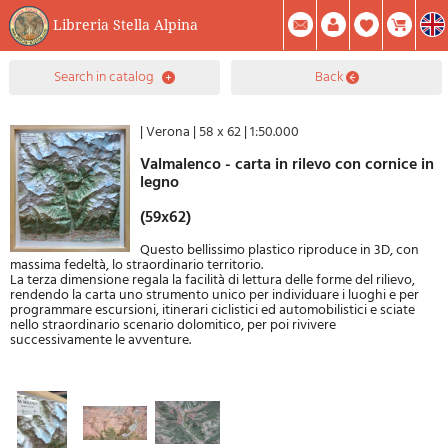
Libreria Stella Alpina
0
search in catalog
back
Item(s) In Your Cart
Summary
Facebook
Create Account
Mod. Password
|
Verona
|
58 x 62
|
1:50.000
Valmalenco - carta in rilevo con cornice in
legno
(59x62)
Questo bellissimo plastico riproduce in 3D, con
massima fedeltà, lo straordinario territorio.
La terza dimensione regala la facilità di lettura delle forme del rilievo,
rendendo la carta uno strumento unico per individuare i luoghi e per
programmare escursioni, itinerari ciclistici ed automobilistici e sciate
nello straordinario scenario dolomitico, per poi rivivere
successivamente le avventure.