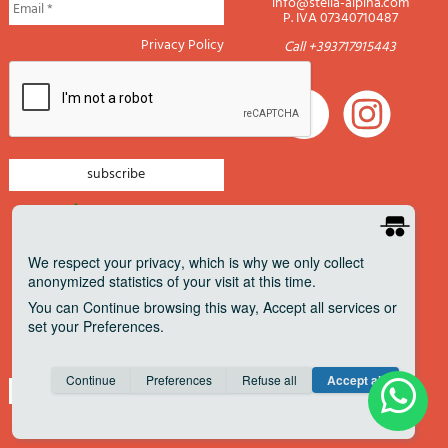
info@stella-alpina.com
P. IVA 07340710487
Privacy Policy
Call +393717915443
newsletter mountain
newsletter navigation
We respect your privacy
, which is why we only collect
anonymized statistics of your visit at this time.
newsletter travels
You can
Continue
browsing this way,
Accept all
services or
newsletter military
set your
Preferences
.
Pagamenti accettati
Consent cookie
learn more
Continue
Preferences
Refuse all
Accept all
Save
Anonymous
Invisible
Share on Facebook
about