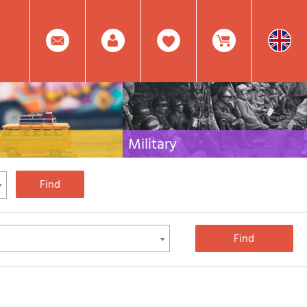
0
Facebook
Create
Item(s)
Military
 travel literature for Italy,
Collection of the best publications (books and
rest of the world
DVDs) on the mountain war on the Alps and the
rest of Italy and Europe
Account
In
Mod.
Your