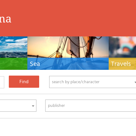
ina
Sea
Travels
hnical manuals
Nautical manuals, nautical cartography, books
Travel guides and
ering.
and literature for sailboat and motor
Europe and the 
phy
search by place/character
publisher