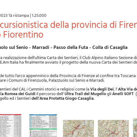
2023 1à ristampa
|
1:25.000
 Fiorentino
uolo sul Senio - Marradi - Passo della Futa - Colla di Casaglia
 realizzazione dell'ultima Carta dei Sentieri, il Club Alpino Italiano Sezione di
.Am Italia ha finalmente avviato il progetto della nuova Carta dei Sentieri d
 tutto l'arco appenninico della Provincia di Firenze al confine tra Toscana 
re i Comuni di Firenzuola, Palazzuolo sul Senio e Marradi.
sentieri del CAI, i Cammini storici e religiosi come la
Via degli Dei
, l'
Alta Via d
ia Romea
dei Guidi
il percorso dell'
Ultra Trail del Mugello
gli
Anelli SOFT
(
ello ed i Sentieri
dell'Area Protetta Giogo Casaglia
.