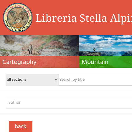
Libreria Stella Alp
Cartography
Mountain
Hiking maps, maps and atlases, cartography
Alpine guides, hiking guides, tec
around the world. Maps of the trails, cartography
for summer and winter mountaine
for cyclotourism and mountain biking
Mountain literature and filmogra
author
back