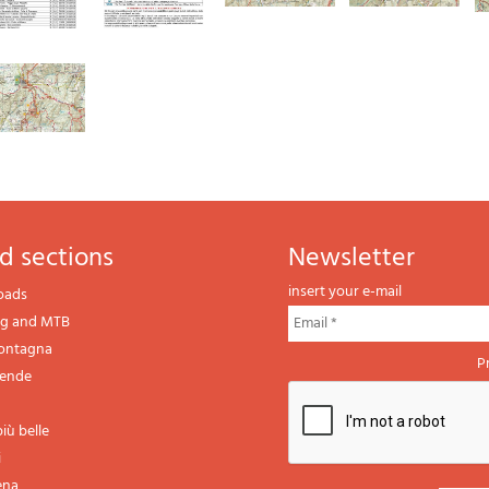
d sections
newsletter
insert your e-mail
oads
ng and MTB
montagna
P
gende
iù belle
i
ena