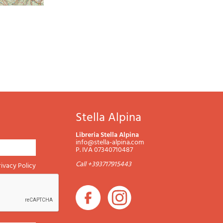
Stella Alpina
Libreria Stella Alpina
info@stella-alpina.com
P. IVA 07340710487
Call +393717915443
rivacy Policy