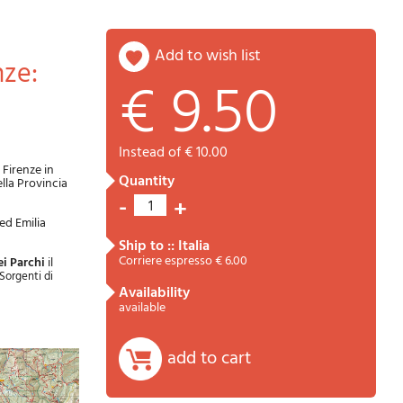
add to wish list
€ 9.50
Password
Cart
instead of € 10.00
 Firenze in
quantity
ella Provincia
-
+
1
ed Emilia
ship to :: Italia
Corriere espresso € 6.00
ei Parchi
il
Sorgenti di
availability
Summary
available
add to cart