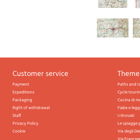
Customer service
theme
Payment
Paths and r
Expeditions
Cycle touri
Packaging
Cucina di 
Right of withdrawal
Fiabe e leg
Staff
I ritrovati
Privacy Policy
Le spiagge p
Cookie
Via degli De
Via Francig