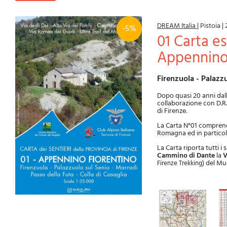
DREAM Italia
|
Pistoia
|
-5%
01 Carta escursionistica della provincia di Firenze:
Appennino
Firenzuola - Palazz
Dopo quasi 20 anni dalla
collaborazione con D.R.E
di Firenze.
La Carta N°01 comprende
Romagna ed in particola
La Carta riporta tutti i 
Cammino di Dante
la
V
del Mug
Firenze Trekking)