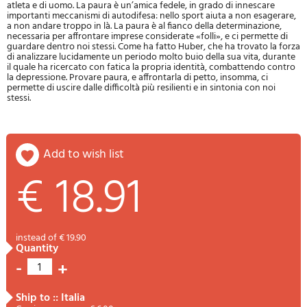
atleta e di uomo. La paura è un’amica fedele, in grado di innescare
importanti meccanismi di autodifesa: nello sport aiuta a non esagerare,
a non andare troppo in là. La paura è al fianco della determinazione,
necessaria per affrontare imprese considerate «folli», e ci permette di
guardare dentro noi stessi. Come ha fatto Huber, che ha trovato la forza
di analizzare lucidamente un periodo molto buio della sua vita, durante
il quale ha ricercato con fatica la propria identità, combattendo contro
la depressione. Provare paura, e affrontarla di petto, insomma, ci
permette di uscire dalle difficoltà più resilienti e in sintonia con noi
stessi.
add to wish list
€ 18.91
instead of € 19.90
quantity
-
+
1
ship to :: Italia