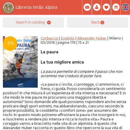
Libreria Stella Alpina
0
search in catalog
back
Item(s) In Your Cart
Summary
Facebook
Create Account
Mod. Password
Corbaccio
|
Exploits
|
Alexander Huber
|
Milano
|
05/2018
|
pagine 176
|
15 x 21
-5%
La paura
La tua migliore amica
La paura permette di compiere il passo che non
avremmo mai creduto di poter fare.
«La paura ci incita, ci protegge, ci ammonisce, ci
frena, ci guida. Posso considerarla un sentimento
positivo? In che misura è un’esperienza di vita intensa e necessaria? E in
che modo le mie paure mi procurano una maggiore libertà e
autonomia? Sono domande alle quali possiamo rispondere anche senza
praticare degli sport estremi, ma abbandonando, ciascuno secondo le
proprie possibilità, la cosiddetta «comfort zone» per assumersi dei
rischi. In questo modo potremo affrontare la paura che insorgerà in noi,
e riusciremo a rendere più intensa e ricca la nostra vita.» Paura e
coraggio vanno a braccetto nella vita di un alpinista: è questo che
Alexander Huber racconta in questo libro che ripercorre la sua vita di