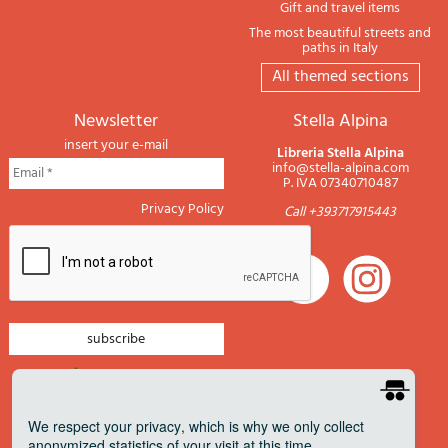
Gift and travel items
The most beautiful streets and
paths in Italy
All themed sections
newsletter
Stella Alpina
insert your e-mail
Libreria Stella Alpina
info@stella-alpina.com
P. IVA 07340710487
Privacy Policy
Call +393717915443
newsletter mountain
newsletter navigation
We respect your privacy
, which is why we only collect
anonymized statistics of your visit at this time.
newsletter travels