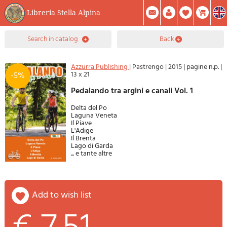
Libreria Stella Alpina
0
search in catalog
back
Item(s) In Your Cart
Summary
Facebook
Create Account
Mod. Password
Azzurra Publishing
|
Pastrengo
|
2015
|
pagine n.p.
|
13 x 21
-5%
Pedalando tra argini e canali Vol. 1
Delta del Po
Laguna Veneta
Il Piave
L'Adige
Il Brenta
Lago di Garda
... e tante altre
add to wish list