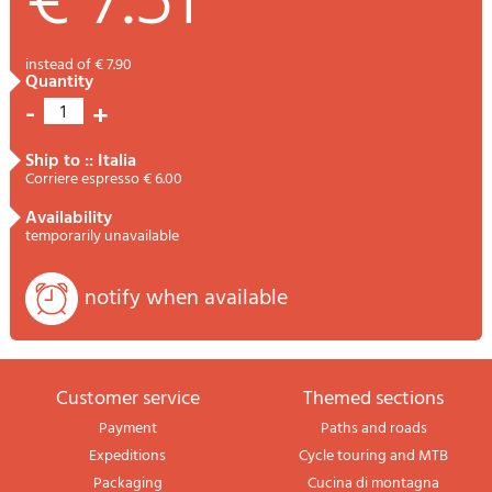
€ 7.51
instead of € 7.90
quantity
-
+
1
ship to :: Italia
Corriere espresso € 6.00
availability
temporarily unavailable
notify when available
Customer service
themed sections
Payment
Paths and roads
Expeditions
Cycle touring and MTB
Packaging
Cucina di montagna