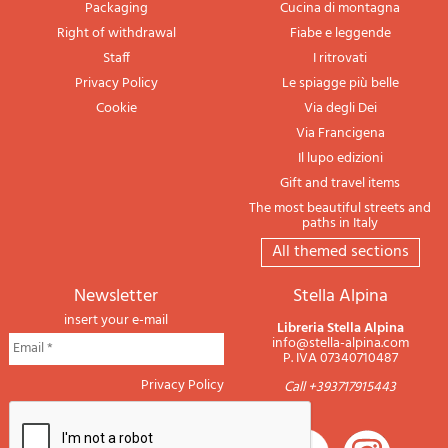
Packaging
Cucina di montagna
Right of withdrawal
Fiabe e leggende
Staff
I ritrovati
Privacy Policy
Le spiagge più belle
Cookie
Via degli Dei
Via Francigena
Il lupo edizioni
Gift and travel items
The most beautiful streets and
paths in Italy
All themed sections
newsletter
Stella Alpina
insert your e-mail
Libreria Stella Alpina
info@stella-alpina.com
P. IVA 07340710487
Privacy Policy
Call +393717915443