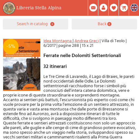
Libreria Stella Alpina
0
search in catalog
back
Item(s) In Your Cart
Summary
Facebook
Create Account
Mod. Password
Idea Montagna
|
Andrea Greci
|
Villa di Teolo
|
6/2017
|
pagine 288
|
15 x 21
-5%
Ferrate nelle Dolomiti Settentrionali
32 itinerari
Le Tre Cime di Lavaredo, il Lago di Braies, le pareti
nord occidentali delle Odle. Le Dolomiti
settentrionali racchiudono forse i simboli più
conosciuti dell’intera catena dolomitica, vere e
proprie icone di queste straordinarie e sorprendenti montagne.
Accanto ai sentieri più battuti, l’escursionista più esperto così come chi
vuole provare per la prima volta l’emozione di un sentiero attrezzato, in
questa varia e vasta area montuosa che dalle porte di Bressanone si
estende fino ad Auronzo, avrà a disposizione itinerari di tutte le
difficoltà, che si svolgono in paesaggi molto differenti tra loro.
Queste ferrate e sentieri attrezzati costituiscono non solo un approccio
alle pareti, alle guglie e alle cenge di cime di grandioso potere evocativo,
ma sono spesso anche un viaggio nella storia, sviluppandosi spesso su
vecchi sentieri militari e camminamenti risalenti alla Prima Guerra