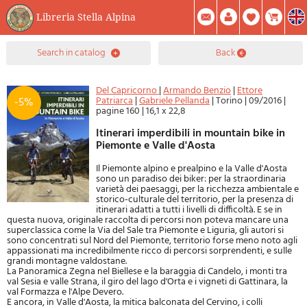
Libreria Stella Alpina
0
search in catalog
back
Item(s) In Your Cart
Summary
Facebook
Create Account
Mod. Password
Del Capricorno
|
Armando Benzio
|
Ettore
Patriarca
|
Gabriele Pellanda
|
Torino
|
09/2016
|
-5%
pagine 160
|
16,1 x 22,8
Itinerari imperdibili in mountain bike in
Piemonte e Valle d'Aosta
Il Piemonte alpino e prealpino e la Valle d'Aosta
sono un paradiso dei biker: per la straordinaria
varietà dei paesaggi, per la ricchezza ambientale e
storico-culturale del territorio, per la presenza di
itinerari adatti a tutti i livelli di difficoltà. E se in
questa nuova, originale raccolta di percorsi non poteva mancare una
superclassica come la Via del Sale tra Piemonte e Liguria, gli autori si
sono concentrati sul Nord del Piemonte, territorio forse meno noto agli
appassionati ma incredibilmente ricco di percorsi sorprendenti, e sulle
grandi montagne valdostane.
La Panoramica Zegna nel Biellese e la baraggia di Candelo, i monti tra
val Sesia e valle Strana, il giro del lago d'Orta e i vigneti di Gattinara, la
val Formazza e l'Alpe Devero.
E ancora, in Valle d'Aosta, la mitica balconata del Cervino, i colli