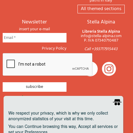
paths in Italy
All themed sections
newsletter
Stella Alpina
insert your e-mail
Libreria Stella Alpina
info@stella-alpina.com
P. IVA 07340710487
Privacy Policy
Call +393717915443
newsletter mountain
newsletter navigation
We respect your privacy
, which is why we only collect
anonymized statistics of your visit at this time.
newsletter travels
You can
Continue
browsing this way,
Accept all
services or
newsletter military
set your
Preferences
.