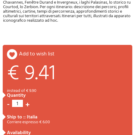
Chavannes, Fenêtre Durand e Invergneux, i laghi Palasinas, lo storico ru
Courtod, lo Zerbion. Per ogni itinerario: descrizione dei percorsi, profili
altimetrici, cartine, tempi di percorrenza, approfondimenti storici e
culturali sui territori attraversati. Itinerari per tutti, illustrati da apparato
iconografico realizzato ad hoc.
add to wish list
€ 9.41
instead of € 9.90
quantity
-
+
1
ship to :: Italia
Corriere espresso € 6.00
availability