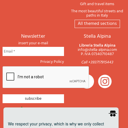
Gift and travel items
The most beautiful streets and
paths in Italy
All themed sections
newsletter
Stella Alpina
insert your e-mail
Libreria Stella Alpina
info@stella-alpina.com
P. IVA 07340710487
Privacy Policy
Call +393717915443
newsletter mountain
newsletter navigation
We respect your privacy
, which is why we only collect