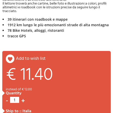
Il lettore troverà anche cartine, belle foto e illustrazioni a colori, profili
altimetrici e roadbook con le istruzioni precise da seguire lungo il
tracciato.
39 itinerari con roadbook e mappe
1912 km lungo le più emozionanti strade di alta montagna
78 Bike Hotels, alloggi, ristoranti
tracce GPS
add to wish list
€ 11.40
instead of € 12.00
quantity
-
+
1
ship to :: Italia