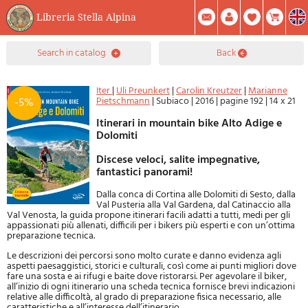
Libreria Stella Alpina
0
search in catalog
back
Item(s) In Your Cart
Summary
Facebook
Create Account
Mod. Password
Iter
|
Uli Preunkert
|
Carolin Kreutzer
|
Marianne
Pietschmann
|
Subiaco
|
2016
|
pagine 192
|
14 x 21
-5%
Itinerari in mountain bike Alto Adige e
Dolomiti
Discese veloci, salite impegnative,
fantastici panorami!
Dalla conca di Cortina alle Dolomiti di Sesto, dalla
Val Pusteria alla Val Gardena, dal Catinaccio alla
Val Venosta, la guida propone itinerari facili adatti a tutti, medi per gli
appassionati più allenati, difficili per i bikers più esperti e con un’ottima
preparazione tecnica.
Le descrizioni dei percorsi sono molto curate e danno evidenza agli
aspetti paesaggistici, storici e culturali, così come ai punti migliori dove
fare una sosta e ai rifugi e baite dove ristorarsi. Per agevolare il biker,
all’inizio di ogni itinerario una scheda tecnica fornisce brevi indicazioni
relative alle difficoltà, al grado di preparazione fisica necessario, alle
caratteristiche e all’interesse dell’itinerario.