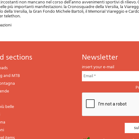
 circostanti non mancano nel corso dell’anno avvenimenti sportivi di rilievo. C
delle più importanti manifestazioni: la Cronosquadre della Versilia, la Viareg
 della Versilia, la Gran Fondo Michele Bartoli, il Memorial Viareggio e Cardos
er telethon.
mazioni
d sections
newsletter
insert your e-mail
oads
ng and MTB
montagna
P
gende
iù belle
i
ena
oni
vel items