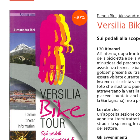
Penna Blu
|
Alessandro
-30%
Versilia B
Sui pedali alla scop
I 20 Itinerari
All’interno, dopo le in
della bicicletta e della 
minuziosa del percorso, 
assistenza tecnica e ba
golose” presenti sul tr
essere visitate durante 
Insomma, il ciclista vi
foto che illustrano pano
attraversano la Versilia
piacevoli puntate anche
la Garfagnana) fno a pi
Le rubriche
Un’apposita sezione con
agonista. I temi trattati
strada, lo spinning, le 
del settore.
Gli avvenimenti