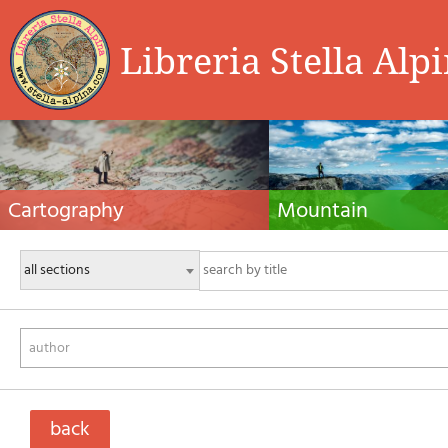
Libreria Stella Alp
Cartography
Mountain
Hiking maps, maps and atlases, cartography
Alpine guides, hiking guides, tec
around the world. Maps of the trails, cartography
for summer and winter mountaine
for cyclotourism and mountain biking
Mountain literature and filmogra
author
back