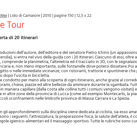
 Mei
|
Lido di Camaiore
|
2010
|
pagine 150
|
12,5 x 22
ike Tour
erta di 20 itinerari
troduzioni dell’autore, dell’editore e del senatore Pietro Ichino (un appassio
Versilia), si entra nel vivo della guida con i 20 Itinerari. Ciascuno di essi, oltre 
comprende la planimetria, l’altimetria ed il tracciato in 3D, con le segnalazio
ncaria e, non meno importante, sulle fontanelle dove potersi dissetare. Poi 
agitto o nelle immediate vicinanze, con ristoranti, trattorie e spuntinerie ch
o dopo l’uscita in bicicletta.
ene condotto per mano alla scoperta di ogni itinerario, anche grazie al corred
rami, chiese, piazze ed altre bellezze da ammirare durante la sgambata. Tutti 
 in maniera capillare (dalla costa alle colline tutti i comuni vengono visitat
 in altre zone della provincia di Lucca (come ad esempio Montecarlo, la pia
ccoli sconfnamenti nelle limitrofe province di Massa Carrara e La Spezia.
 gli approfondimenti sulla disciplina viene dedicata al ciclista, sia esso ama
 sono i seguenti: l’attrezzatura, la preparazione fsica, la salute dell’atleta, il c
regole igienico-alimentari ed il massaggio sportivo. Tutte le rubriche sono cu