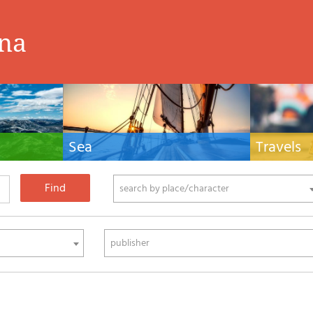
ina
Sea
Travels
hnical manuals
Nautical manuals, nautical cartography, books
Travel guides and
ering.
and literature for sailboat and motor
Europe and the 
phy
search by place/character
publisher