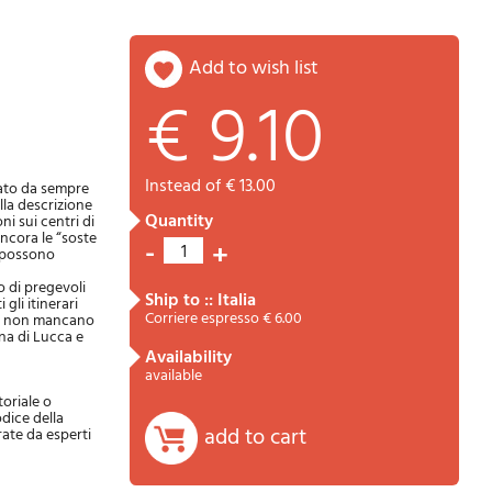
add to wish list
€ 9.10
Password
Cart
instead of € 13.00
nato da sempre
alla descrizione
quantity
ni sui centri di
ancora le “soste
-
+
1
e possono
o di pregevoli
ship to :: Italia
gli itinerari
Corriere espresso € 6.00
i) e non mancano
na di Lucca e
availability
Summary
available
toriale o
odice della
add to cart
rate da esperti