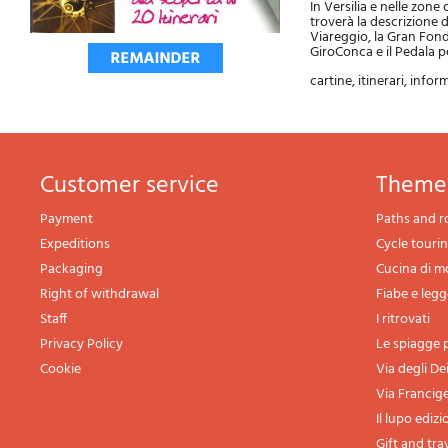
In Versilia e nelle zone
troverà la descrizione 
Viareggio, la Gran Fondo
GiroConca e il Pedala p
cartine, itinerari, infor
Customer service
theme
Payment
Paths and r
Expeditions
Cycle touri
Packaging
Cucina di 
Right of withdrawal
Fiabe e leg
Staff
I ritrovati
Privacy Policy
Le spiagge p
Cookie
Via degli De
Via Francig
Il lupo edizi
Gift and tra