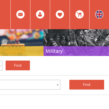
0
Facebook
Create
Item(s)
Military
 travel literature for Italy,
Collection of the best publications (books and
rest of the world
DVDs) on the mountain war on the Alps and the
rest of Italy and Europe
Account
In
Mod.
Your