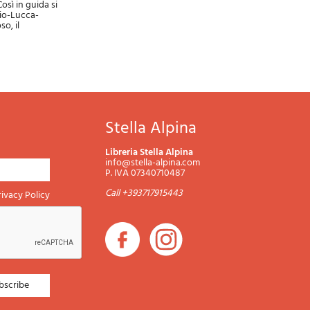
osì in guida si
gio-Lucca-
o, il
Stella Alpina
Libreria Stella Alpina
info@stella-alpina.com
P. IVA 07340710487
Call +393717915443
rivacy Policy