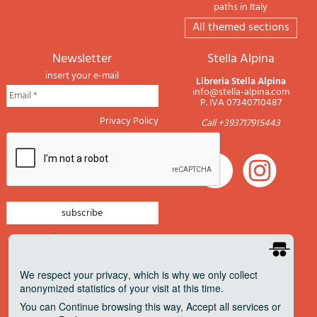
paths in Italy
All themed sections
newsletter
Stella Alpina
insert your e-mail
Libreria Stella Alpina
info@stella-alpina.com
P. IVA 07340710487
Privacy Policy
Call +393717915443
newsletter mountain
newsletter navigation
We respect your privacy
, which is why we only collect
anonymized statistics of your visit at this time.
newsletter travels
You can
Continue
browsing this way,
Accept all
services or
newsletter military