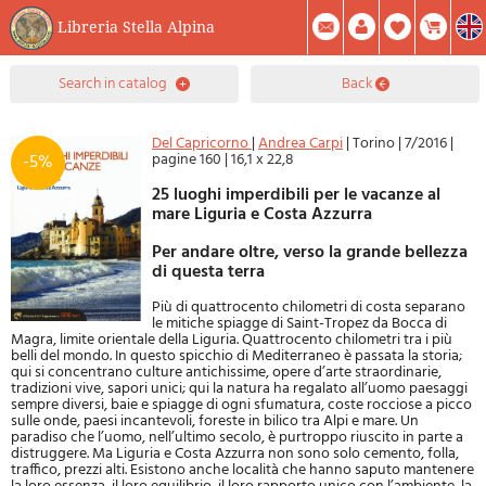
Libreria Stella Alpina
0
search in catalog
back
Item(s) In Your Cart
Summary
Facebook
Create Account
Mod. Password
Del Capricorno
|
Andrea Carpi
|
Torino
|
7/2016
|
pagine 160
|
16,1 x 22,8
-5%
25 luoghi imperdibili per le vacanze al
mare Liguria e Costa Azzurra
Per andare oltre, verso la grande bellezza
di questa terra
Più di quattrocento chilometri di costa separano
le mitiche spiagge di Saint-Tropez da Bocca di
Magra, limite orientale della Liguria. Quattrocento chilometri tra i più
belli del mondo. In questo spicchio di Mediterraneo è passata la storia;
qui si concentrano culture antichissime, opere d’arte straordinarie,
tradizioni vive, sapori unici; qui la natura ha regalato all’uomo paesaggi
sempre diversi, baie e spiagge di ogni sfumatura, coste rocciose a picco
sulle onde, paesi incantevoli, foreste in bilico tra Alpi e mare. Un
paradiso che l’uomo, nell’ultimo secolo, è purtroppo riuscito in parte a
distruggere. Ma Liguria e Costa Azzurra non sono solo cemento, folla,
traffico, prezzi alti. Esistono anche località che hanno saputo mantenere