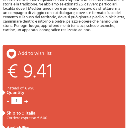
la loro essenza, il loro equilibrio, il loro rapporto unico con l’ambiente, la
storia e la tradizione. Ne abbiamo selezionati 25, davvero particolari:
località dove il Mediterraneo non è un vicino passivo da sfruttare, ma
un compagno di viaggio con cui dialogare, dove si è fermato l’uso del
cemento e l’abuso del territorio, dove si può girare a piedi o in bicicletta,
camminare dentro e intorno a pietre, palazzi e opere che hanno una
storia. Per ogni luogo, approfondimenti tematici, schede tecniche,
cartine, un apparato iconografico realizzato ad hoc.
add to wish list
€ 9.41
instead of € 9.90
quantity
-
+
1
ship to :: Italia
Corriere espresso € 6.00