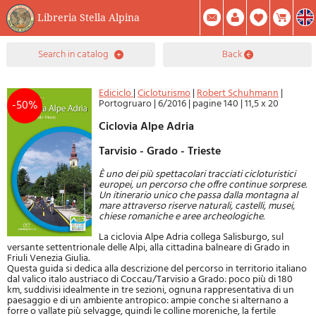
Libreria Stella Alpina
0
search in catalog
back
Item(s) In Your Cart
Summary
Facebook
Create Account
Mod. Password
Ediciclo
|
Cicloturismo
|
Robert Schuhmann
|
Portogruaro
|
6/2016
|
pagine 140
|
11,5 x 20
-50%
Ciclovia Alpe Adria
Tarvisio - Grado - Trieste
È uno dei più spettacolari tracciati cicloturistici
europei, un percorso che offre continue sorprese.
Un itinerario unico che passa dalla montagna al
mare attraverso riserve naturali, castelli, musei,
chiese romaniche e aree archeologiche.
La ciclovia Alpe Adria collega Salisburgo, sul
versante settentrionale delle Alpi, alla cittadina balneare di Grado in
Friuli Venezia Giulia.
Questa guida si dedica alla descrizione del percorso in territorio italiano
dal valico italo austriaco di Coccau/Tarvisio a Grado: poco più di 180
km, suddivisi idealmente in tre sezioni, ognuna rappresentativa di un
paesaggio e di un ambiente antropico: ampie conche si alternano a
forre o vallate più selvagge, quindi le colline moreniche, la fertile