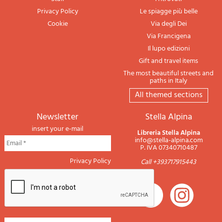
Privacy Policy
Le spiagge più belle
Cookie
Via degli Dei
Via Francigena
Il lupo edizioni
Gift and travel items
The most beautiful streets and
paths in Italy
All themed sections
newsletter
Stella Alpina
insert your e-mail
Libreria Stella Alpina
info@stella-alpina.com
P. IVA 07340710487
Privacy Policy
Call +393717915443