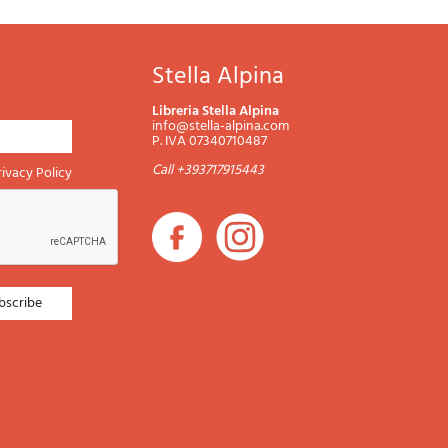
Stella Alpina
Libreria Stella Alpina
info@stella-alpina.com
P. IVA 07340710487
Call +393717915443
rivacy Policy