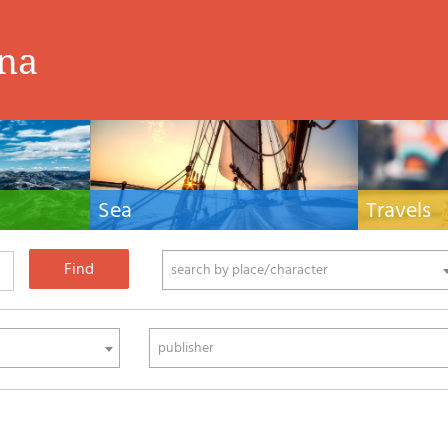
ina
Sea
Travels
hnical manuals
Nautical manuals, nautical cartography, books
Travel guides and
ering.
and literature for sailboat and motor
Europe and the 
phy
search by place/character
publisher