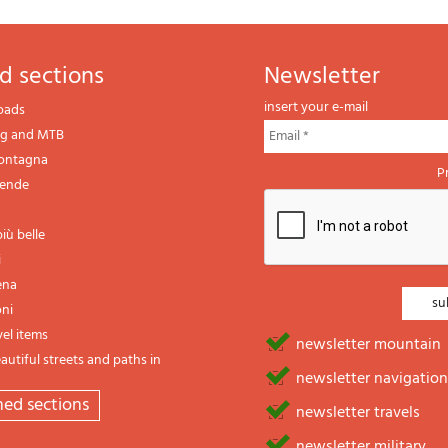
d sections
newsletter
insert your e-mail
oads
ng and MTB
montagna
P
gende
iù belle
i
ena
oni
vel items
newsletter mountain
utiful streets and paths in
newsletter navigation
emed sections
newsletter travels
newsletter military