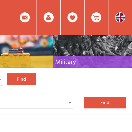
0
Facebook
Create
Item(s)
Military
 travel literature for Italy,
Collection of the best publications (books and
rest of the world
DVDs) on the mountain war on the Alps and the
rest of Italy and Europe
Account
In
Mod.
Your