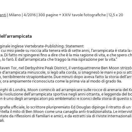
anti
|
Milano
|
4/2016
|
300 pagine + XXIV tavole fotografiche
|
12,5 x 20
 dell’arrampicata
riginale inglese Vertebrate-Publishing: Statement
 cui misi piede su roccia alla tenera età di sette anni, l’arrampicata è stata la
a. Di fatto mi spingerei fino a dire che è la mia ragione di vita, e che spero c
 lo farò. È dall’arrampicata che traggo la mia ispirazione per la vita.”
 Raven Tor, nel Derbyshire Peak District, il ventiquattrenne Ben Moon strizzò 
e d’arrampicata minuscole, si legò alla corda, si smagnesò le mani e poi si at
, terribilmente strapiombante. Due minuti dopo aveva fatto la storia dell’a
le, ora ampiamente riconosciuta come la prima via al modo di grado 9a.
orghi di Londra, Moon cominciò ad arrampicare sulle rocce di arenaria del K
lla rivoluzione dell’arrampicata sportiva negli anni ottanta, e leggenda del b
è uno degli arrampicatori più emblematici e iconici della storia di questo s
grafia ufficiale, lo scrittore pluripremiato Ed Douglas dipinge il ritratto di un
ntella il mito di Ben Moon come una canaglia anti-tradizionalista. Le intervi
da riflessioni di familiari e amici, e da estratti sia di riviste internazionali
li.