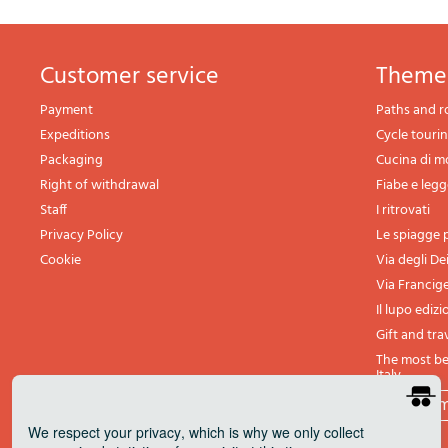
Customer service
theme
Payment
Paths and r
Expeditions
Cycle touri
Packaging
Cucina di 
Right of withdrawal
Fiabe e leg
Staff
I ritrovati
Privacy Policy
Le spiagge p
Cookie
Via degli De
Via Francig
Il lupo edizi
Gift and tra
The most bea
Italy
All th
We respect your privacy
, which is why we only collect