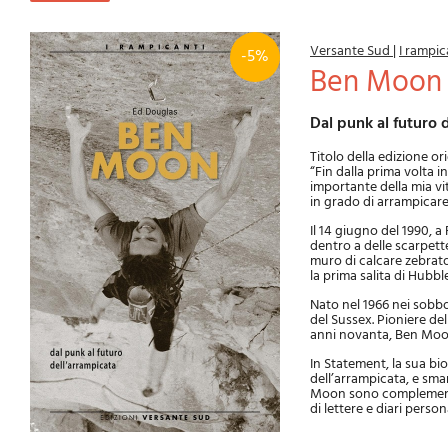
Versante Sud
|
I rampic
-5%
Ben Moon
Dal punk al futuro
Titolo della edizione o
“Fin dalla prima volta in
importante della mia vit
in grado di arrampicare,
Il 14 giugno del 1990, a
dentro a delle scarpett
muro di calcare zebrato
la prima salita di Hubb
Nato nel 1966 nei sobb
del Sussex. Pioniere de
anni novanta, Ben Moon 
In Statement, la sua bio
dell’arrampicata, e sma
Moon sono complementate 
di lettere e diari persona