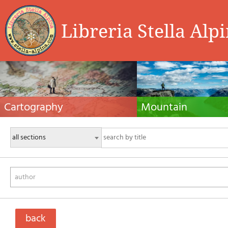
Libreria Stella Alp
Cartography
Mountain
Hiking maps, maps and atlases, cartography
Alpine guides, hiking guides, tec
around the world. Maps of the trails, cartography
for summer and winter mountaine
for cyclotourism and mountain biking
Mountain literature and filmogra
author
back