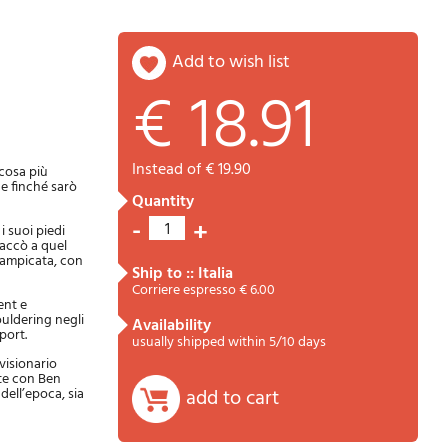
add to wish list
€ 18.91
Password
Cart
instead of € 19.90
 cosa più
he finché sarò
quantity
-
+
1
i suoi piedi
taccò a quel
rrampicata, con
ship to :: Italia
Corriere espresso € 6.00
ent e
ouldering negli
availability
port.
Summary
usually shipped within 5/10 days
 visionario
ste con Ben
 dell’epoca, sia
add to cart