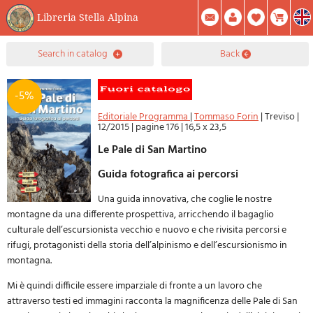
Libreria Stella Alpina
0
search in catalog
back
Item(s) In Your Cart
Summary
Facebook
Create Account
Mod. Password
-5%
Editoriale Programma
|
Tommaso Forin
|
Treviso
|
12/2015
|
pagine 176
|
16,5 x 23,5
Le Pale di San Martino
Guida fotografica ai percorsi
Una guida innovativa, che coglie le nostre
montagne da una differente prospettiva, arricchendo il bagaglio
culturale dell’escursionista vecchio e nuovo e che rivisita percorsi e
rifugi, protagonisti della storia dell’alpinismo e dell’escursionismo in
montagna.
Mi è quindi difficile essere imparziale di fronte a un lavoro che
attraverso testi ed immagini racconta la magnificenza delle Pale di San