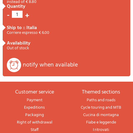
instead of € 8.80
quantity
-
+
1
ship to :: Italia
Corriere espresso € 6.00
availability
Out of stock
notify when available
Customer service
themed sections
Payment
Paths and roads
Expeditions
Cycle touring and MTB
Packaging
Cucina di montagna
Right of withdrawal
Fiabe e leggende
Staff
I ritrovati