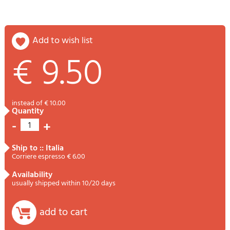
add to wish list
€ 9.50
instead of € 10.00
quantity
-
+
1
ship to :: Italia
Corriere espresso € 6.00
availability
usually shipped within 10/20 days
add to cart