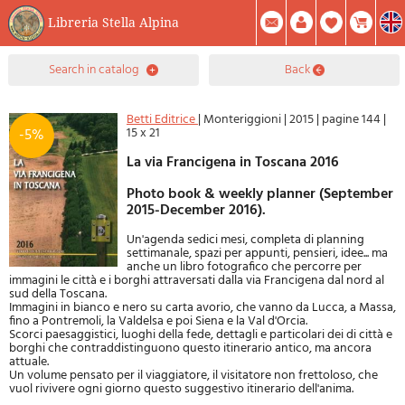
Libreria Stella Alpina
0
search in catalog
back
Item(s) In Your Cart
Summary
Facebook
Create Account
Mod. Password
Betti Editrice
|
Monteriggioni
|
2015
|
pagine 144
|
15 x 21
-5%
La via Francigena in Toscana 2016
Photo book & weekly planner (September
2015-December 2016).
Un'agenda sedici mesi, completa di planning
settimanale, spazi per appunti, pensieri, idee... ma
anche un libro fotografico che percorre per
immagini le città e i borghi attraversati dalla via Francigena dal nord al
sud della Toscana.
Immagini in bianco e nero su carta avorio, che vanno da Lucca, a Massa,
fino a Pontremoli, la Valdelsa e poi Siena e la Val d'Orcia.
Scorci paesaggistici, luoghi della fede, dettagli e particolari dei di città e
borghi che contraddistinguono questo itinerario antico, ma ancora
attuale.
Un volume pensato per il viaggiatore, il visitatore non frettoloso, che
vuol rivivere ogni giorno questo suggestivo itinerario dell'anima.