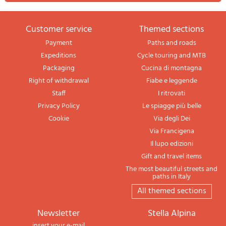
Customer service
themed sections
Payment
Paths and roads
Expeditions
Cycle touring and MTB
Packaging
Cucina di montagna
Right of withdrawal
Fiabe e leggende
Staff
I ritrovati
Privacy Policy
Le spiagge più belle
Cookie
Via degli Dei
Via Francigena
Il lupo edizioni
Gift and travel items
The most beautiful streets and
paths in Italy
All themed sections
newsletter
Stella Alpina
insert your e-mail