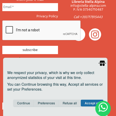
Libreria Stella Alpina
info@stella-alpina.com
P. IVA 07340710487
Privacy Policy
Call +393717915443
newsletter mountain
newsletter navigation
We respect your privacy
, which is why we only collect
anonymized statistics of your visit at this time.
newsletter travels
You can
Continue
browsing this way,
Accept all
services or
newsletter military
set your
Preferences
.
Pagamenti accettati
Consent cookie
learn more
Continue
Preferences
Refuse all
Accept all
Save
Anonymous
Invisible