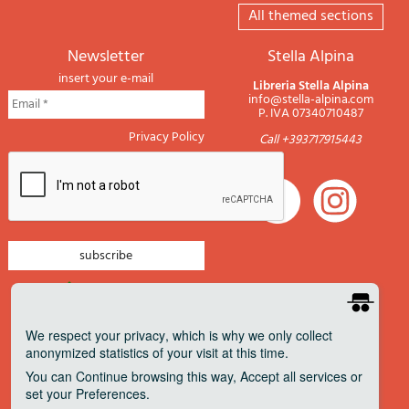
All themed sections
newsletter
Stella Alpina
insert your e-mail
Libreria Stella Alpina
info@stella-alpina.com
P. IVA 07340710487
Privacy Policy
Call +393717915443
newsletter mountain
newsletter navigation
We respect your privacy
, which is why we only collect
anonymized statistics of your visit at this time.
newsletter travels
You can
Continue
browsing this way,
Accept all
services or
newsletter military
set your
Preferences
.