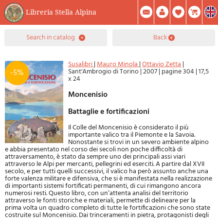
Libreria Stella Alpina
0
search in catalog
back
Item(s) In Your Cart
Summary
Facebook
Create Account
Mod. Password
Susalibri
|
Mauro Minola
|
Ottavio Zetta
|
Sant'Ambrogio di Torino
|
2007
|
pagine 304
|
17,5
-5%
x 24
Moncenisio
Battaglie e fortificazioni
Il Colle del Moncenisio è considerato il più
importante valico tra il Piemonte e la Savoia.
Nonostante si trovi in un severo ambiente alpino
e abbia presentato nel corso dei secoli non poche difficoltà di
attraversamento, è stato da sempre uno dei principali assi viari
attraverso le Alpi per mercanti, pellegrini ed eserciti. A partire dal XVII
secolo, e per tutti quelli successivi, il valico ha però assunto anche una
forte valenza militare e difensiva, che si è manifestata nella realizzazione
di importanti sistemi fortificati permanenti, di cui rimangono ancora
numerosi resti. Questo libro, con un’attenta analisi del territorio
attraverso le fonti storiche e materiali, permette di delineare per la
prima volta un quadro completo di tutte le fortificazioni che sono state
costruite sul Moncenisio. Dai trinceramenti in pietra, protagonisti degli