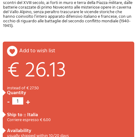
scontri del XVIII secolo, ai forti in muro e terra della Piazza militare, dalle
batterie corazzate di primo Novecento alle misteriose opere in caverna
del Vallo Alpino, senza peraltro trascurare le vicende storiche che
hanno coinvolto l’intero apparato difensivo italiano e francese, con un
occhio di riguardo alle battaglie del secondo conflitto mondiale (1940-
1945).
add to wish list
€ 26.13
instead of € 27.50
quantity
-
+
1
ship to :: Italia
Corriere espresso € 6.00
availability
usually shipped within 10/20 days