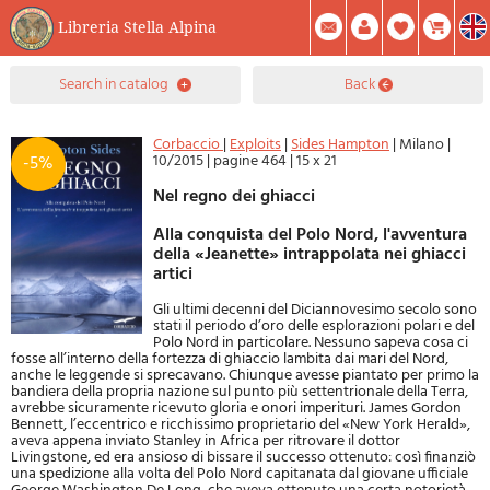
Libreria Stella Alpina
0
search in catalog
back
Item(s) In Your Cart
Summary
Facebook
Create Account
Mod. Password
Corbaccio
|
Exploits
|
Sides Hampton
|
Milano
|
10/2015
|
pagine 464
|
15 x 21
-5%
Nel regno dei ghiacci
Alla conquista del Polo Nord, l'avventura
della «Jeanette» intrappolata nei ghiacci
artici
Gli ultimi decenni del Diciannovesimo secolo sono
stati il periodo d’oro delle esplorazioni polari e del
Polo Nord in particolare. Nessuno sapeva cosa ci
fosse all’interno della fortezza di ghiaccio lambita dai mari del Nord,
anche le leggende si sprecavano. Chiunque avesse piantato per primo la
bandiera della propria nazione sul punto più settentrionale della Terra,
avrebbe sicuramente ricevuto gloria e onori imperituri. James Gordon
Bennett, l’eccentrico e ricchissimo proprietario del «New York Herald»,
aveva appena inviato Stanley in Africa per ritrovare il dottor
Livingstone, ed era ansioso di bissare il successo ottenuto: così finanziò
una spedizione alla volta del Polo Nord capitanata dal giovane ufficiale