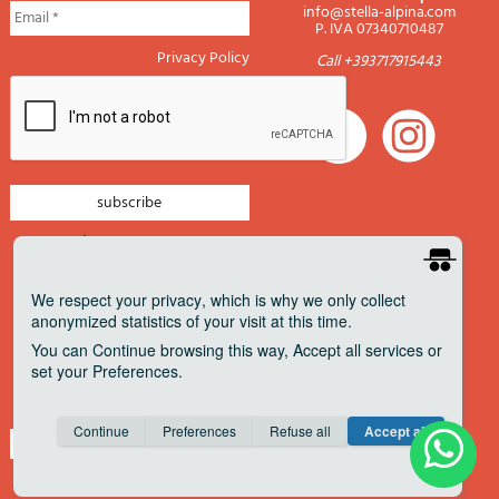
info@stella-alpina.com
P. IVA 07340710487
Privacy Policy
Call +393717915443
newsletter mountain
newsletter navigation
We respect your privacy
, which is why we only collect
anonymized statistics of your visit at this time.
newsletter travels
You can
Continue
browsing this way,
Accept all
services or
newsletter military
set your
Preferences
.
Pagamenti accettati
Consent cookie
learn more
Continue
Preferences
Refuse all
Accept all
Save
Anonymous
Invisible
Share on Facebook
about