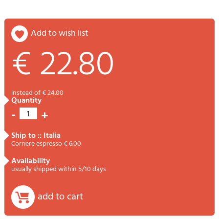
add to wish list
€ 22.80
instead of € 24.00
quantity
-
+
1
ship to :: Italia
Corriere espresso € 6.00
availability
usually shipped within 5/10 days
add to cart