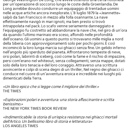
George Washington De Long, che aveva ottenuto una certa notorietà
per un’operazione di soccorso lungo le coste della Groenlandia. De
Long avrebbe dovuto condurre un equipaggio di trentadue uomini
nelle acque artiche ancora inesplorate. L’8 luglio 1879 la «Jeannette»
salpò da San Francisco in mezzo alla folla osannante. La nave
effettivamente navigò in mari ignoti, ma ben presto si trovò
intrappolata nel pack. Lo scafo venne seriamente danneggiato e
l’equipaggio fu costretto ad abbandonare la nave che, nel giro di un’ora
da quando l’ultimo marinaio era sceso, affondò nelle profondità
dell’oceano. Gli uomini a questo punto si trovavano mille miglia a nord
della Siberia con approvvigionamenti solo per pochi giorni. E così
incominciò la loro lunga marcia sui ghiacci senza fine. Un gelido inferno
nell’angolo più sperduto del pianeta. Affrontarono tempeste di neve,
orsi polari, labirinti di iceberg, così come la fame e il rischio di impazzire,
persi com’erano nel whiteout, senza collegamenti, senza mappe, dotati
solo della loro tenacia e del loro coraggio. Attraverso una scrittura
avvincente e colpi di scena degni di un thriller, Nel regno dei ghiacci ci
conduce nel cuore di un’avventura eroica e incredibile nei luoghi più
dimenticati della Terra.
«Un libro epico che si legge come il migliore dei thriller.»
THE TIMES
«Esplorazioni polari e avventura: una storia affascinante e scritta
benissimo.»
THE NEW YORK TIMES BOOK REVIEW
«Indimenticabile: la storia di un'epica resistenza nei ghiacci mortali
dell'Artico. Un bellissimo libro di storia e letteratura»
LOS ANGELES TIMES