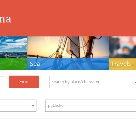
ina
Sea
Travels
hnical manuals
Nautical manuals, nautical cartography, books
Travel guides and
ering.
and literature for sailboat and motor
Europe and the 
phy
search by place/character
publisher