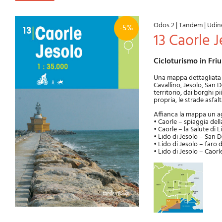
Odos 2
|
Tandem
|
Udin
-5%
13 Caorle 
Cicloturismo in Fri
Una mappa dettagliata in
Cavallino, Jesolo, San D
territorio, dai borghi pi
propria, le strade asfal
Affianca la mappa un agi
• Caorle – spiaggia del
• Caorle – la Salute di 
• Lido di Jesolo – San 
• Lido di Jesolo – faro
• Lido di Jesolo – Caorl