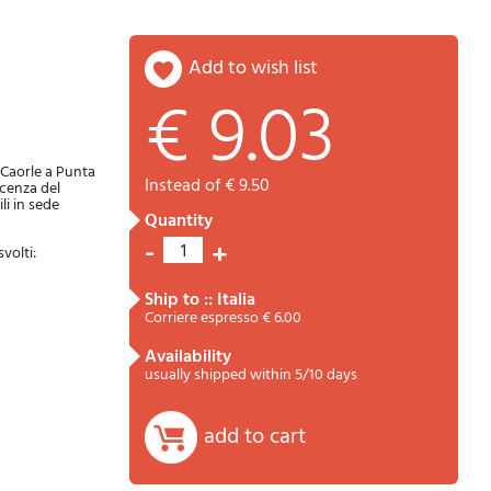
add to wish list
€ 9.03
Password
Cart
a Caorle a Punta
instead of € 9.50
scenza del
li in sede
quantity
-
+
1
volti:
ship to :: Italia
Corriere espresso € 6.00
availability
Summary
usually shipped within 5/10 days
add to cart