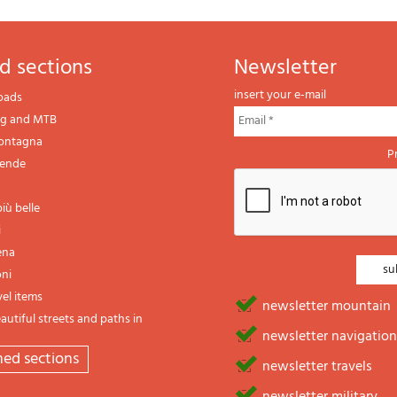
d sections
newsletter
insert your e-mail
oads
ng and MTB
montagna
P
gende
iù belle
i
ena
oni
vel items
newsletter mountain
utiful streets and paths in
newsletter navigation
emed sections
newsletter travels
newsletter military