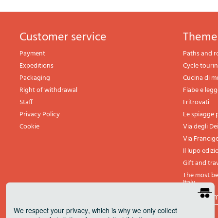
Customer service
theme
Payment
Paths and r
Expeditions
Cycle touri
Packaging
Cucina di 
Right of withdrawal
Fiabe e leg
Staff
I ritrovati
Privacy Policy
Le spiagge p
Cookie
Via degli De
Via Francig
Il lupo edizi
Gift and tra
The most bea
Italy
All th
We respect your privacy
, which is why we only collect