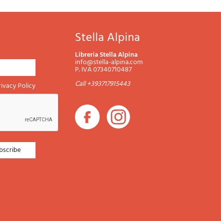
Stella Alpina
Libreria Stella Alpina
info@stella-alpina.com
P. IVA 07340710487
Call +393717915443
rivacy Policy