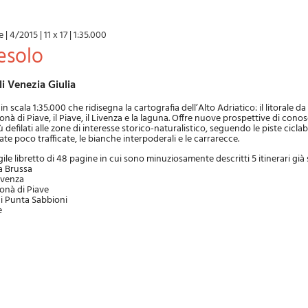
e
|
4/2015
|
11 x 17
|
1:35.000
Jesolo
uli Venezia Giulia
 scala 1:35.000 che ridisegna la cartografia dell’Alto Adriatico: il litorale d
onà di Piave, il Piave, il Livenza e la laguna. Offre nuove prospettive di cono
ù defilati alle zone di interesse storico-naturalistico, seguendo le piste ciclabi
tate poco trafficate, le bianche interpoderali e le carrarecce.
le libretto di 48 pagine in cui sono minuziosamente descritti 5 itinerari già s
la Brussa
Livenza
Donà di Piave
 di Punta Sabbioni
e