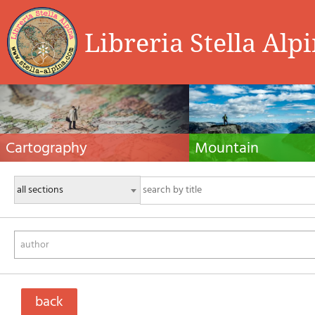
Libreria Stella Alp
Cartography
Mountain
Hiking maps, maps and atlases, cartography
Alpine guides, hiking guides, tec
around the world. Maps of the trails, cartography
for summer and winter mountaine
for cyclotourism and mountain biking
Mountain literature and filmogra
author
back