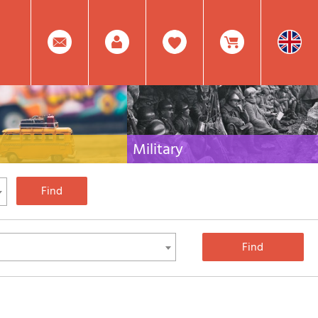
0
Facebook
Create
Item(s)
Military
 travel literature for Italy,
Collection of the best publications (books and
rest of the world
DVDs) on the mountain war on the Alps and the
rest of Italy and Europe
Account
In
Mod.
Your