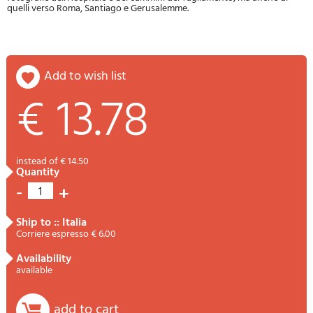
quelli verso Roma, Santiago e Gerusalemme.
add to wish list
€ 13.78
instead of € 14.50
quantity
-
+
1
ship to :: Italia
Corriere espresso € 6.00
availability
available
add to cart