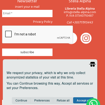
newsletter
Stella Alpina
insert your e-mail
Libreria Stella Alpina
info@stella-alpina.com
P. IVA 07340710487
Privacy Policy
Call +393717915443
newsletter mountain
newsletter navigation
We respect your privacy
, which is why we only collect
anonymized statistics of your visit at this time.
newsletter travels
You can
Continue
browsing this way,
Accept all
services or
newsletter military
set your
Preferences
.
Pagamenti accettati
Consent cookie
learn more
Continue
Preferences
Refuse all
Accept all
Save
Anonymous
Invisible