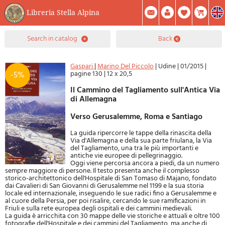
Libreria Stella Alpina
0
search in catalog
back
Item(s) In Your Cart
Summary
Facebook
Create Account
Mod. Password
Gaspari
|
Marino Del Piccolo
|
Udine
|
01/2015
|
pagine 130
|
12 x 20,5
-5%
Il Cammino del Tagliamento sull'Antica Via
di Allemagna
Verso Gerusalemme, Roma e Santiago
La guida ripercorre le tappe della rinascita della
Via d'Allemagna e della sua parte friulana, la Via
del Tagliamento, una tra le più importanti e
antiche vie europee di pellegrinaggio.
Oggi viene percorsa ancora a piedi, da un numero
sempre maggiore di persone. Il testo presenta anche il complesso
storico-architettonico dell'Hospitale di San Tomaso di Majano, fondato
dai Cavalieri di San Giovanni di Gerusalemme nel 1199 e la sua storia
locale ed internazionale, inseguendo le sue radici fino a Gerusalemme e
al cuore della Persia, per poi risalire, cercando le sue ramificazioni in
Friuli e sulla rete europea degli ospitali e dei cammini medievali.
La guida è arricchita con 30 mappe delle vie storiche e attuali e oltre 100
fotografie dell'Hospitale e dei cammini del Tagliamento, ma anche di