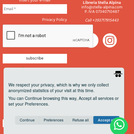
insert your e-mail
Libreria Stella Alpina
info@stella-alpina.com
P. IVA 07340710487
Privacy Policy
Call +393717915443
newsletter mountain
newsletter navigation
We respect your privacy
, which is why we only collect
anonymized statistics of your visit at this time.
newsletter travels
You can
Continue
browsing this way,
Accept all
services or
newsletter military
set your
Preferences
.
Pagamenti accettati
Consent cookie
learn more
Continue
Preferences
Refuse all
Accept all
Save
Anonymous
Invisible