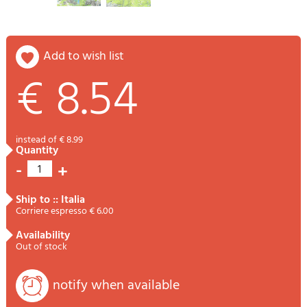
add to wish list
€ 8.54
instead of € 8.99
quantity
-
+
1
ship to :: Italia
Corriere espresso € 6.00
availability
Out of stock
notify when available