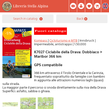
Libreria Stella Alpina
0
search in catalog
back
Item(s) In Your Cart
Summary
Facebook
Create Account
Mod. Password
-5%
Kompass
|
Cicloturismo e MTB
|
Innsbruck
|
Impermeabile, antistrappo
|
1:50.000
K7027 Ciclabile della Drava: Dobbiaco >
Maribor 366 km
GPS compatibile
366 km attraverso il Tirolo Orientale e la Carinzia,
frequentato soprattutto da famiglie con bambini
In aggiunta alle attrazioni numerosi laghi (quasi)
sulla strada.
La maggior parte il percorso si snoda direttamente sulla riva della Drava
Superfici: asfalto, sabbia o ghiaia.