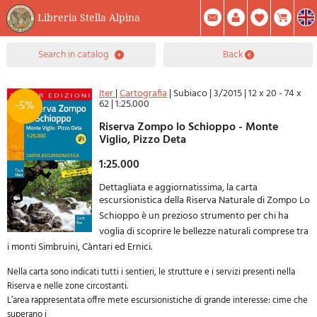
Libreria Stella Alpina
0
search in catalog
back
Item(s) In Your Cart
Summary
Facebook
Create Account
Mod. Password
Iter
|
Cartografia
|
Subiaco
|
3/2015
|
12 x 20 - 74 x
62
|
1:25.000
-5%
Riserva Zompo lo Schioppo - Monte
Viglio, Pizzo Deta
1:25.000
Dettagliata e aggiornatissima, la carta
escursionistica della Riserva Naturale di Zompo
Lo
Schioppo è un prezioso strumento per chi ha
voglia di scoprire le bellezze naturali
comprese tra
i monti Simbruini, Càntari ed Ernici.
Nella carta sono indicati tutti i sentieri, le strutture e i servizi presenti nella
Riserva e
nelle zone circostanti.
L’area rappresentata offre mete escursionistiche di grande interesse: cime che
superano i