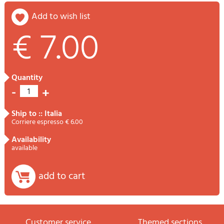
add to wish list
€ 7.00
quantity
-
+
1
ship to :: Italia
Corriere espresso € 6.00
availability
available
add to cart
Customer service
themed sections