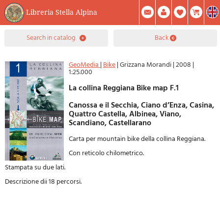
Libreria Stella Alpina
0
search in catalog
back
Item(s) In Your Cart
Summary
Facebook
Create Account
Mod. Password
GeoMedia
|
Bike
|
Grizzana Morandi
|
2008
|
1:25.000
La collina Reggiana Bike map F.1
Canossa e il Secchia, Ciano d’Enza, Casina,
Quattro Castella, Albinea, Viano,
Scandiano, Castellarano
Carta per mountain bike della collina Reggiana.
Con reticolo chilometrico.
Stampata su due lati.
Descrizione dii 18 percorsi.