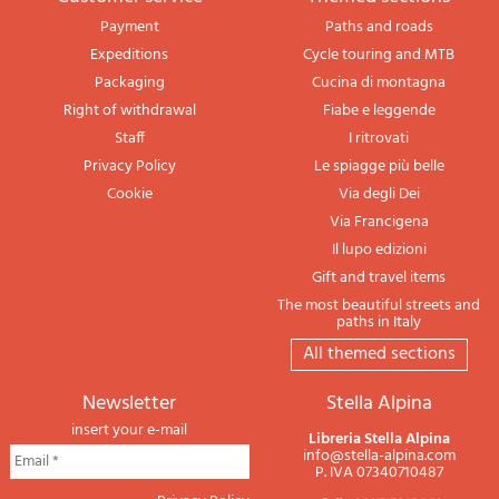
Payment
Paths and roads
Expeditions
Cycle touring and MTB
Packaging
Cucina di montagna
Right of withdrawal
Fiabe e leggende
Staff
I ritrovati
Privacy Policy
Le spiagge più belle
Cookie
Via degli Dei
Via Francigena
Il lupo edizioni
Gift and travel items
The most beautiful streets and
paths in Italy
All themed sections
newsletter
Stella Alpina
insert your e-mail
Libreria Stella Alpina
info@stella-alpina.com
P. IVA 07340710487