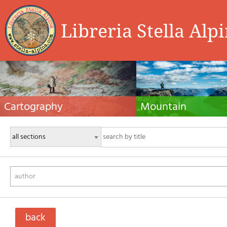
Libreria Stella Alp
Cartography
Mountain
Hiking maps, maps and atlases, cartography
Alpine guides, hiking guides, tec
around the world. Maps of the trails, cartography
for summer and winter mountaine
for cyclotourism and mountain biking
Mountain literature and filmogra
author
back