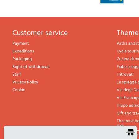
Customer service
theme
Payment
Paths and r
Expeditions
Cycle touri
Packaging
Cucina di 
Right of withdrawal
Fiabe e leg
Staff
I ritrovati
Privacy Policy
Le spiagge p
Cookie
Via degli De
Via Francig
Il lupo edizi
Gift and tra
The most bea
Italy
All th