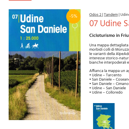
Odos 2
|
Tandem
|
Udin
-5%
07 Udine 
Cicloturismo in Fri
Una mappa dettagliata in
morbidi colli di Moruzz
le varianti della AlpeAd
interesse storico-natura
bianche interpoderali e
Affianca la mappa un agi
• Udine – Tarcento
• San Daniele – Cosean
• San Daniele – Cimano
• Udine – San Daniele
• Udine – Colloredo