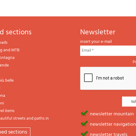
d sections
newsletter
insert your e-mail
oads
ng and MTB
montagna
P
gende
iù belle
i
ena
oni
vel items
newsletter mountain
utiful streets and paths in
newsletter navigation
emed sections
newsletter travels