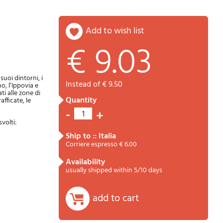
add to wish list
€ 9.03
Password
Cart
suoi dintorni, i
instead of € 9.50
, l’Ippovia e
ti alle zone di
quantity
afficate, le
-
+
1
volti:
ship to :: Italia
Corriere espresso € 6.00
availability
Summary
usually shipped within 5/10 days
add to cart