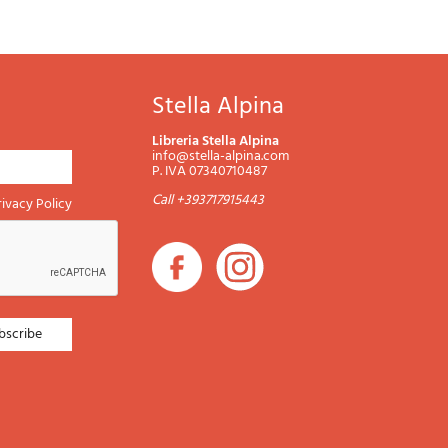
Stella Alpina
Libreria Stella Alpina
info@stella-alpina.com
P. IVA 07340710487
Call +393717915443
rivacy Policy