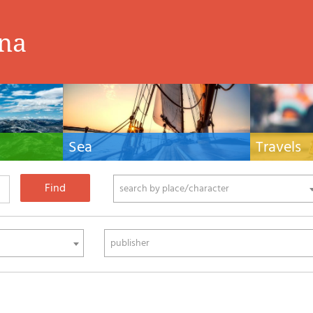
ina
Sea
Travels
hnical manuals
Nautical manuals, nautical cartography, books
Travel guides and
ering.
and literature for sailboat and motor
Europe and the 
phy
search by place/character
publisher