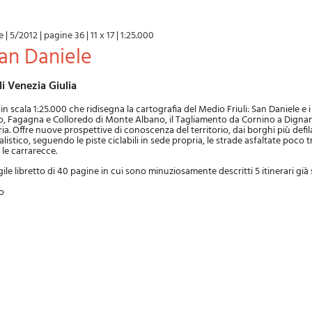
e
|
5/2012
|
pagine 36
|
11 x 17
|
1:25.000
San Daniele
uli Venezia Giulia
 scala 1:25.000 che ridisegna la cartografia del Medio Friuli: San Daniele e i 
o, Fagagna e Colloredo di Monte Albano, il Tagliamento da Cornino a Dignano
ria. Offre nuove prospettive di conoscenza del territorio, dai borghi più defila
listico, seguendo le piste ciclabili in sede propria, le strade asfaltate poco tr
 le carrarecce.
le libretto di 40 pagine in cui sono minuziosamente descritti 5 itinerari già s
o