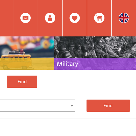
0
Facebook
Create
Item(s)
Military
 travel literature for Italy,
Collection of the best publications (books and
rest of the world
DVDs) on the mountain war on the Alps and the
rest of Italy and Europe
Account
In
Mod.
Your